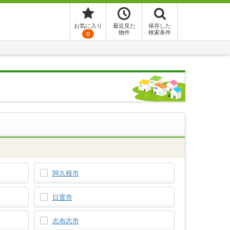
お気に入り
最近見た
保存した
物件
検索条件
0
阿久根市
日置市
志布志市