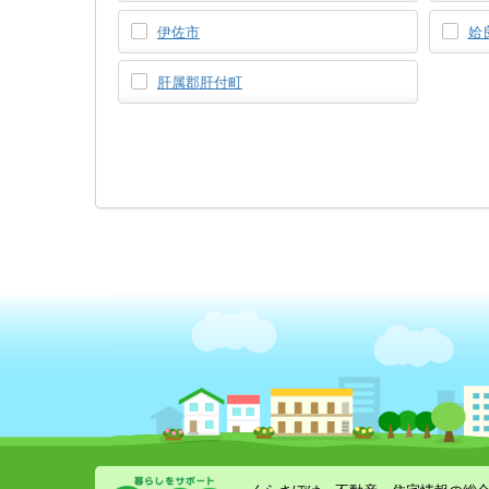
伊佐市
姶
肝属郡肝付町