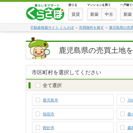
借りる
マンションを買う
一戸建て
賃貸
新築
中古
新築
不動産検索サイト くらさぽ
売買物件を探す
鹿児島県の売
鹿児島県の売買土地
市区町村を選択してください
全て選択
鹿児島市
川
指宿市
垂
曽於市
霧