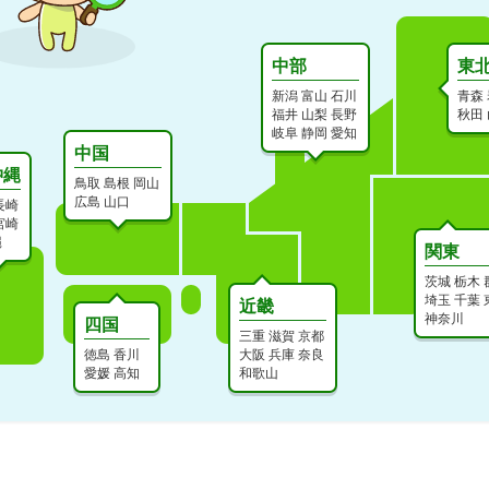
中部
東
新潟
富山
石川
青森
福井
山梨
長野
秋田
岐阜
静岡
愛知
中国
沖縄
鳥取
島根
岡山
広島
山口
長崎
宮崎
縄
関東
茨城
栃木
埼玉
千葉
近畿
神奈川
四国
三重
滋賀
京都
徳島
香川
大阪
兵庫
奈良
愛媛
高知
和歌山