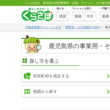
くらさぽは、鹿児島の売買事業用・店舗・テナント、その他売
借りる
マンションを買う
一戸建て
賃貸
新築
中古
新築
不動産検索サイト くらさぽ
事業用・その他物件を探す
鹿
鹿児島県の事業用・
探し方を選ぶ
市区町村を指定する
地図から探す