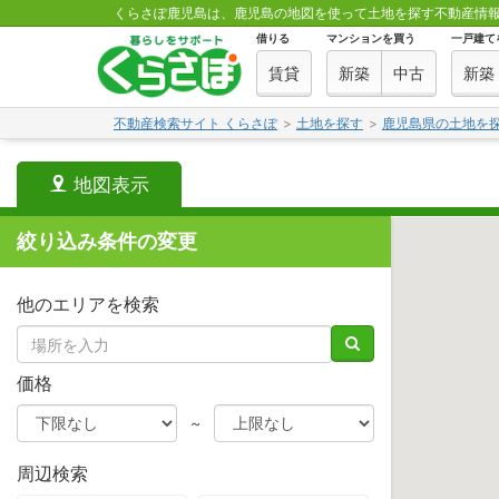
くらさぽ鹿児島は、鹿児島の地図を使って土地を探す不動産情
借りる
マンションを買う
一戸建て
賃貸
新築
中古
新築
不動産検索サイト くらさぽ
土地を探す
鹿児島県の土地を
地図表示
絞り込み条件の変更
他のエリアを検索
価格
~
周辺検索