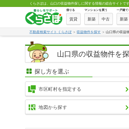
くらさぽは、山口の収益物件探しに関する情報の総合サイトで
借りる
マンションを買う
一戸建て
賃貸
新築
中古
新築
不動産検索サイト くらさぽ
収益物件を探す
山口県の収益
山口県の収益物件を
探し方を選ぶ
市区町村を指定する
地図から探す