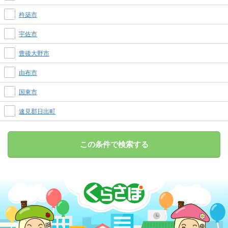
杵築市
宇佐市
豊後大野市
由布市
国東市
速見郡日出町
この条件で検索する