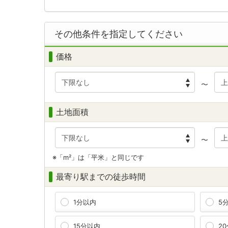
その他条件を指定してください
価格
〜
土地面積
〜
※「m²」は「平米」と同じです
最寄り駅までの徒歩時間
1分以内
5
15分以内
2