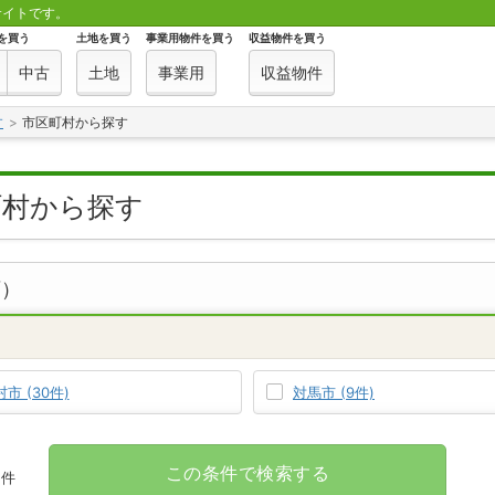
サイトです。
を買う
土地を買う
事業用物件を買う
収益物件を買う
中古
土地
事業用
収益物件
す
市区町村から探す
町村から探す
可）
市 (30件)
対馬市 (9件)
この条件で検索する
件