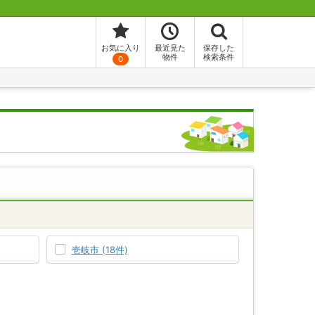
お気に入り
最近見た
保存した
物件
検索条件
0
壱岐市 (18件)