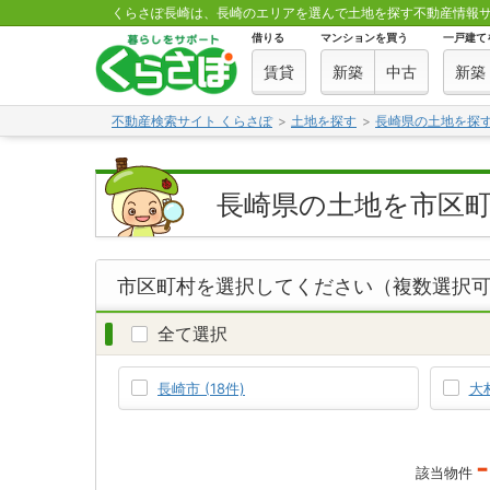
くらさぽ長崎は、長崎のエリアを選んで土地を探す不動産情報
借りる
マンションを買う
一戸建て
賃貸
新築
中古
新築
不動産検索サイト くらさぽ
土地を探す
長崎県の土地を探
長崎県の土地を市区
市区町村を選択してください（複数選択
全て選択
長崎市 (18件)
大村
-
該当物件