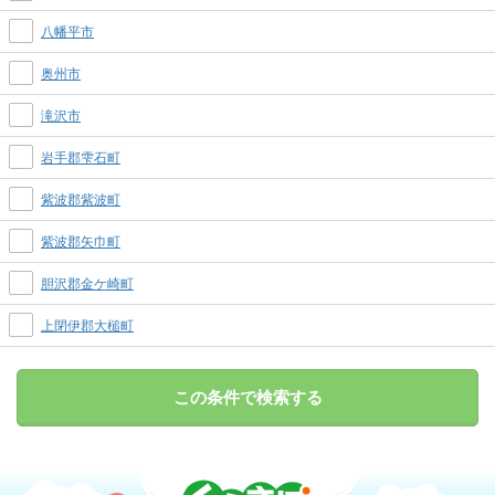
八幡平市
奥州市
滝沢市
岩手郡雫石町
紫波郡紫波町
紫波郡矢巾町
胆沢郡金ケ崎町
上閉伊郡大槌町
この条件で検索する