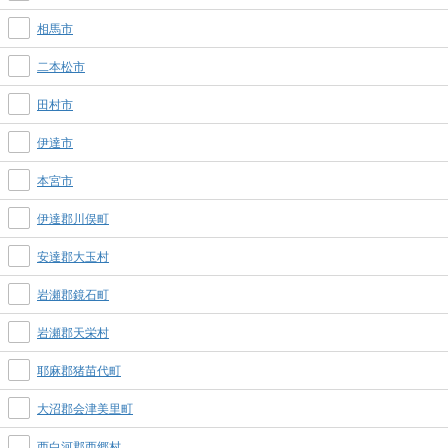
相馬市
二本松市
田村市
伊達市
本宮市
伊達郡川俣町
安達郡大玉村
岩瀬郡鏡石町
岩瀬郡天栄村
耶麻郡猪苗代町
大沼郡会津美里町
西白河郡西郷村