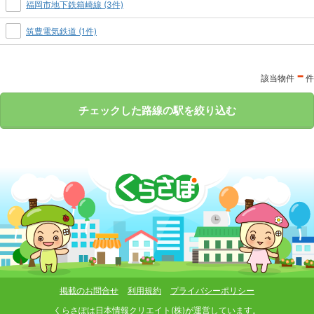
福岡市地下鉄箱崎線 (3件)
筑豊電気鉄道 (1件)
-
該当物件
件
チェックした路線の駅を絞り込む
掲載のお問合せ
利用規約
プライバシーポリシー
くらさぽは
日本情報クリエイト(株)
が運営しています。