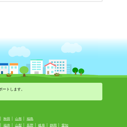
ポートします。
|
秋田
|
山形
|
福島
|
福井
|
山梨
|
長野
|
岐阜
|
静岡
|
愛知