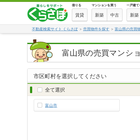
借りる
マンションを買う
一戸建て
賃貸
新築
中古
新築
不動産検索サイト くらさぽ
売買物件を探す
富山県の売買
富山県の売買マンシ
市区町村を選択してください
全て選択
富山市