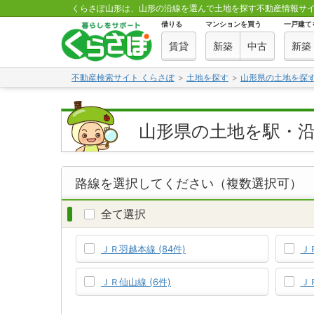
くらさぽ山形は、山形の沿線を選んで土地を探す不動産情報サ
借りる
マンションを買う
一戸建て
賃貸
新築
中古
新築
不動産検索サイト くらさぽ
土地を探す
山形県の土地を探
山形県の土地を駅・
路線を選択してください（複数選択可）
全て選択
ＪＲ羽越本線 (84件)
Ｊ
ＪＲ仙山線 (6件)
Ｊ