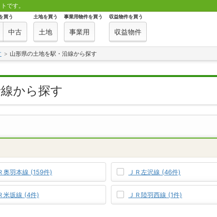
イトです。
を買う
土地を買う
事業用物件を買う
収益物件を買う
中古
土地
事業用
収益物件
す
山形県の土地を駅・沿線から探す
沿線から探す
Ｒ奥羽本線 (159件)
ＪＲ左沢線 (46件)
Ｒ米坂線 (4件)
ＪＲ陸羽西線 (1件)