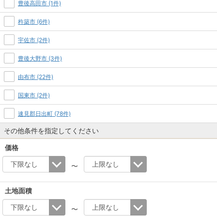
豊後高田市 (1件)
杵築市 (6件)
宇佐市 (2件)
豊後大野市 (3件)
由布市 (22件)
国東市 (2件)
速見郡日出町 (78件)
その他条件を指定してください
価格
〜
土地面積
〜