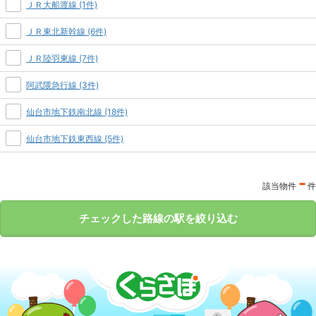
ＪＲ大船渡線 (1件)
ＪＲ東北新幹線 (6件)
ＪＲ陸羽東線 (7件)
阿武隈急行線 (3件)
仙台市地下鉄南北線 (18件)
仙台市地下鉄東西線 (5件)
-
該当物件
件
チェックした路線の駅を絞り込む