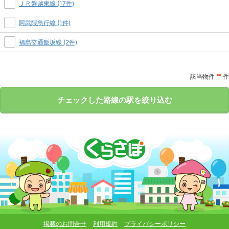
ＪＲ磐越東線 (17件)
阿武隈急行線 (1件)
福島交通飯坂線 (2件)
-
該当物件
件
チェックした路線の駅を絞り込む
掲載のお問合せ
利用規約
プライバシーポリシー