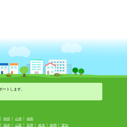
ポートします。
|
秋田
|
山形
|
福島
|
福井
|
山梨
|
長野
|
岐阜
|
静岡
|
愛知