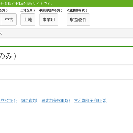
物件を探す不動産情報サイトです。
を買う
土地を買う
事業用物件を買う
収益物件を買う
中古
土地
事業用
収益物件
み）
のみ）
見沢市(1)
網走市(1)
網走郡美幌町(2)
常呂郡訓子府町(2)