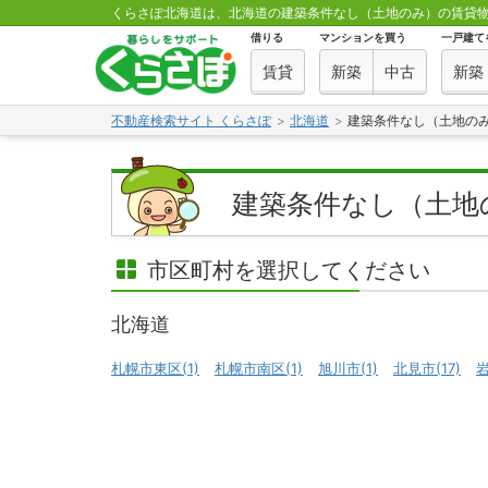
くらさぽ北海道は、北海道の建築条件なし（土地のみ）の賃貸
借りる
マンションを買う
一戸建て
賃貸
新築
中古
新築
不動産検索サイト くらさぽ
北海道
建築条件なし（土地の
建築条件なし（土地
市区町村を選択してください
北海道
札幌市東区(1)
札幌市南区(1)
旭川市(1)
北見市(17)
岩