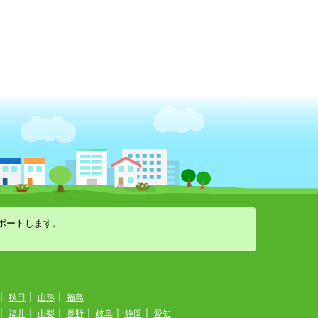
ポートします。
|
秋田
|
山形
|
福島
|
福井
|
山梨
|
長野
|
岐阜
|
静岡
|
愛知