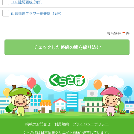
ＪＲ陸羽西線 (8件)
山形鉄道フラワー長井線 (12件)
-
該当物件
件
チェックした路線の駅を絞り込む
掲載のお問合せ
利用規約
プライバシーポリシー
くらさぽは
日本情報クリエイト(株)
が運営しています。