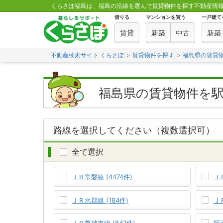
くらさぽ福島は、福島の沿線を選んで賃貸物件を探す不動産情
借りる
マンションを買う
一戸建て
賃貸
新築
中古
新築
不動産検索サイト くらさぽ
賃貸物件を探す
福島県の賃貸
福島県の賃貸物件を
路線を選択してください（複数選択可）
全て選択
ＪＲ常磐線 (4474件)
ＪＲ
ＪＲ水郡線 (184件)
ＪＲ