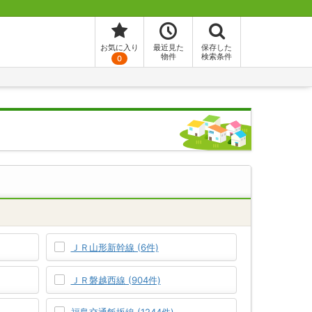
お気に入り
最近見た
保存した
物件
検索条件
0
ＪＲ山形新幹線 (6件)
ＪＲ磐越西線 (904件)