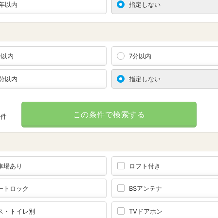
0年以内
指定しない
分以内
7分以内
0分以内
指定しない
この条件で検索する
件
車場あり
ロフト付き
ートロック
BSアンテナ
ス・トイレ別
TVドアホン