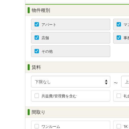
物件種別
アパート
マ
店舗
事
その他
賃料
〜
共益費/管理費を含む
礼
間取り
ワンルーム
1K