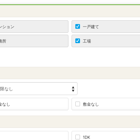
ンション
一戸建て
務所
工場
金なし
敷金なし
1DK