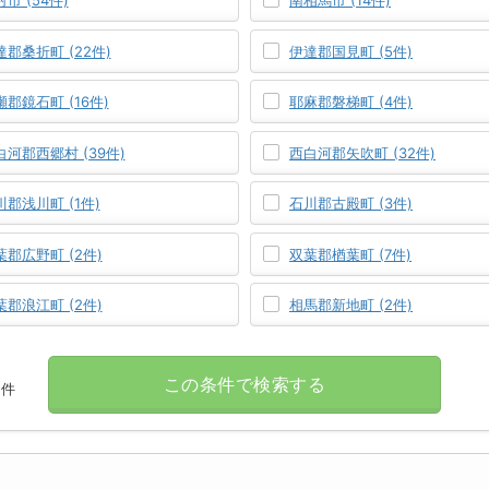
市 (54件)
南相馬市 (14件)
達郡桑折町 (22件)
伊達郡国見町 (5件)
瀬郡鏡石町 (16件)
耶麻郡磐梯町 (4件)
白河郡西郷村 (39件)
西白河郡矢吹町 (32件)
川郡浅川町 (1件)
石川郡古殿町 (3件)
葉郡広野町 (2件)
双葉郡楢葉町 (7件)
葉郡浪江町 (2件)
相馬郡新地町 (2件)
この条件で検索する
件