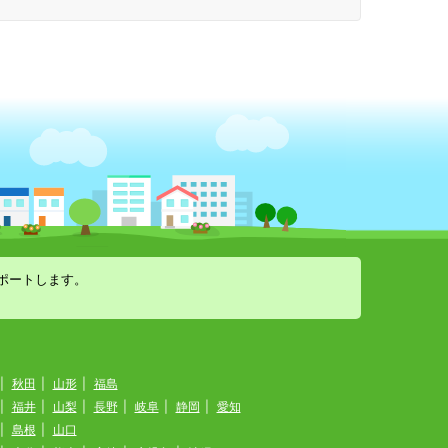
ポートします。
|
秋田
|
山形
|
福島
|
福井
|
山梨
|
長野
|
岐阜
|
静岡
|
愛知
|
島根
|
山口