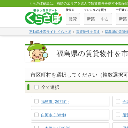
くらさぽ福島は、福島のエリアを選んで賃貸物件を探す不動産
借りる
マンションを買う
一戸建て
賃貸
新築
中古
新築
不動産検索サイト くらさぽ
賃貸物件を探す
福島県の賃貸
福島県の賃貸物件を
市区町村を選択してください（複数選択
全て選択
福島市 (2675件)
会津
白河市 (188件)
須賀