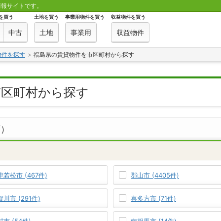
情報サイトです。
を買う
土地を買う
事業用物件を買う
収益物件を買う
中古
土地
事業用
収益物件
物件を探す
福島県の賃貸物件を市区町村から探す
市区町村から探す
可）
若松市 (467件)
郡山市 (4405件)
川市 (291件)
喜多方市 (71件)