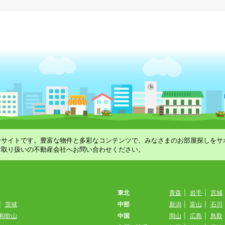
合サイトです。豊富な物件と多彩なコンテンツで、みなさまのお部屋探しをサ
お取り扱いの不動産会社へお問い合わせください。
東北
青森
|
岩手
|
宮城
|
茨城
中部
新潟
|
富山
|
石川
和歌山
中国
岡山
|
広島
|
鳥取