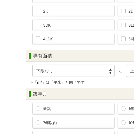
2K
2D
3DK
3L
4LDK
5
専有面積
〜
※「m²」は「平米」と同じです
築年月
新築
1
7年以内
1