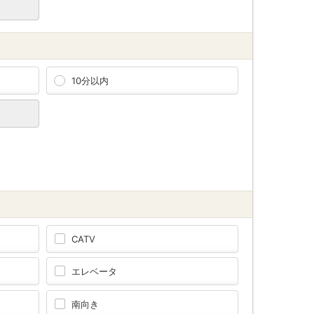
10分以内
CATV
エレベータ
南向き