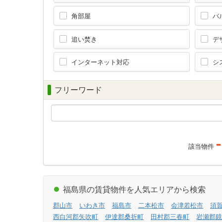
角部屋
バ
追い焚き
デ
インターネット対応
シ
フリーワード
-
該当物件
福島県の賃貸物件を人気エリアから検索
郡山市
いわき市
福島市
二本松市
会津若松市
須
西白河郡矢吹町
伊達郡桑折町
田村郡三春町
岩瀬郡鏡