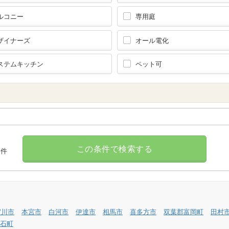
ルコニー
専用庭
ザイナーズ
オール電化
ステムキッチン
ペット可
この条件で検索する
件
賀川市
本宮市
白河市
伊達市
相馬市
喜多方市
双葉郡富岡町
田村
石町