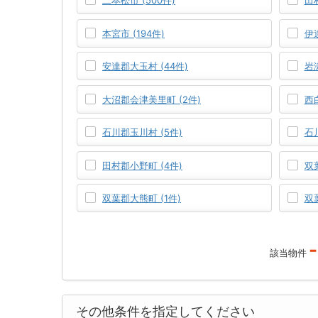
二本松市 (500件)
田村
本宮市 (194件)
伊
安達郡大玉村 (44件)
岩
大沼郡会津美里町 (2件)
西
石川郡玉川村 (5件)
石
田村郡小野町 (4件)
双
双葉郡大熊町 (1件)
双
-
該当物件
その他条件を指定してください