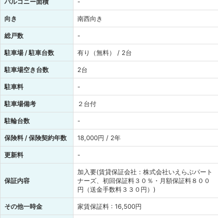
バルコニー面積
-
向き
南西向き
総戸数
-
駐車場 / 駐車台数
有り（無料） / 2台
駐車場空き台数
2台
駐車料
-
駐車場備考
２台付
駐輪台数
-
保険料 / 保険契約年数
18,000円 / 2年
更新料
-
加入要(賃貸保証会社：株式会社いえらぶパート
保証内容
ナーズ、初回保証料３０％・月額保証料８００
円（送金手数料３３０円）)
その他一時金
家賃保証料 : 16,500円