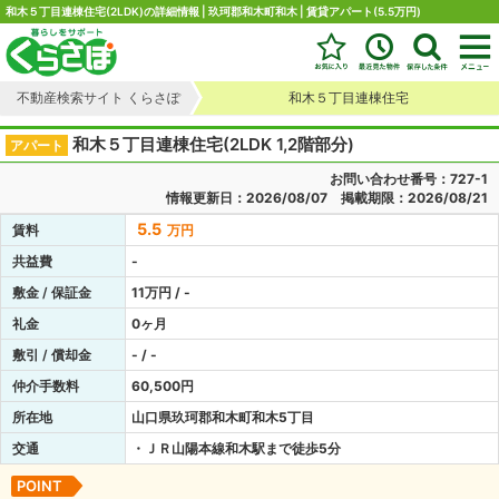
和木５丁目連棟住宅(2LDK)の詳細情報 | 玖珂郡和木町和木 | 賃貸アパート(5.5万円)
不動産検索サイト くらさぽ
和木５丁目連棟住宅
和木５丁目連棟住宅(2LDK 1,2階部分)
アパート
お問い合わせ番号：727-1
情報更新日：2026/08/07 掲載期限：2026/08/21
5.5
賃料
万円
共益費
-
敷金 / 保証金
11万円 / -
礼金
0ヶ月
敷引 / 償却金
- / -
仲介手数料
60,500円
所在地
山口県玖珂郡和木町和木5丁目
交通
・ＪＲ山陽本線和木駅まで徒歩5分
POINT