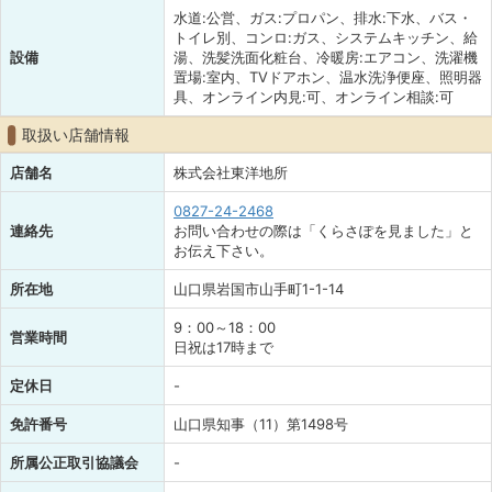
水道:公営、ガス:プロパン、排水:下水、バス・
トイレ別、コンロ:ガス、システムキッチン、給
設備
湯、洗髪洗面化粧台、冷暖房:エアコン、洗濯機
置場:室内、TVドアホン、温水洗浄便座、照明器
具、オンライン内見:可、オンライン相談:可
取扱い店舗情報
店舗名
株式会社東洋地所
0827-24-2468
連絡先
お問い合わせの際は「くらさぽを見ました」と
お伝え下さい。
所在地
山口県岩国市山手町1-1-14
9：00～18：00
営業時間
日祝は17時まで
定休日
-
免許番号
山口県知事（11）第1498号
所属公正取引協議会
-