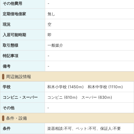
その他費用
-
定期借地借家
無し
現況
空
入居可能時期
即
取引態様
一般媒介
特記事項
-
備考
-
周辺施設情報
学校
和木小学校 (1450ｍ) 和木中学校 (1110ｍ)
コンビニ・スーパー
コンビニ (610ｍ) スーパー (630ｍ)
その他
-
条件・設備
条件
楽器相談:不可、ペット:不可、保証人:不要