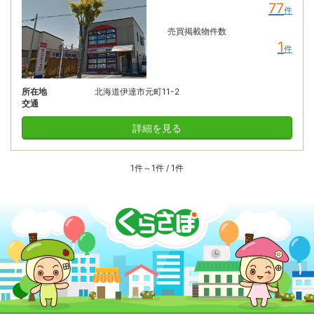
77
件
売買掲載物件数
1
件
所在地
北海道伊達市元町11-2
交通
詳細を見る
1件～1件 / 1件