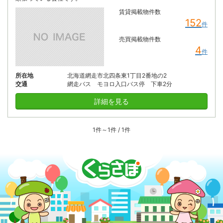
賃貸掲載物件数
152
件
売買掲載物件数
4
件
所在地
北海道網走市北四条東1丁目2番地の2
交通
網走バス モヨロ入口バス停 下車2分
詳細を見る
1件～1件 / 1件