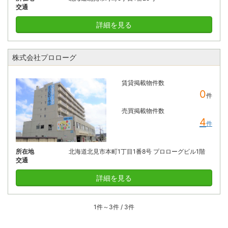
交通
詳細を見る
株式会社プロローグ
賃貸掲載物件数
0
件
売買掲載物件数
4
件
所在地
北海道北見市本町1丁目1番8号 プロローグビル1階
交通
詳細を見る
1件～3件 / 3件