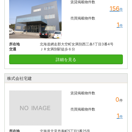
賃貸掲載物件数
156
件
売買掲載物件数
1
件
所在地
北海道網走郡大空町女満別西三条1丁目3番4号
交通
ＪＲ女満別駅徒歩６分
詳細を見る
株式会社宅建
賃貸掲載物件数
0
件
売買掲載物件数
1
件
所在地
北海道北見市寿町5丁目1番25号