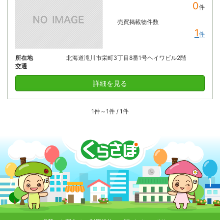
0
件
売買掲載物件数
1
件
所在地
北海道滝川市栄町3丁目8番1号ヘイワビル2階
交通
詳細を見る
1件～1件 / 1件