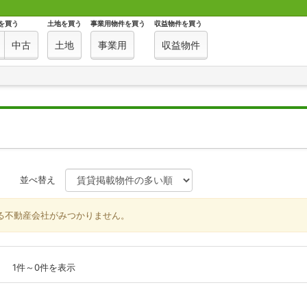
を買う
土地を買う
事業用物件を買う
収益物件を買う
中古
土地
事業用
収益物件
並べ替え
る不動産会社がみつかりません。
中
1件～0件を表示