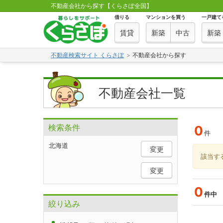
不動産会社から探す【くらさぽ全国】
借りる
マンションを買う
一戸建て
賃貸
新築
中古
新築
不動産検索サイト くらさぽ
不動産会社から探す
不動産会社一覧
検索条件
0
件
北海道
変更
該当す
変更
0
件
絞り込み