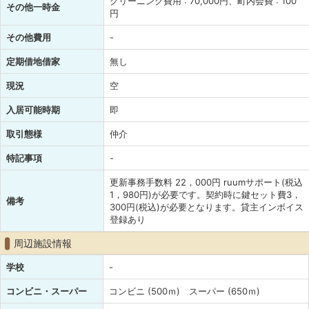
クリーニング費用 : 70,000円、町内会費 : 100
その他一時金
円
その他費用
-
定期借地借家
無し
現況
空
入居可能時期
即
取引態様
仲介
特記事項
-
更新事務手数料 22，000円 ruumサポート(税込
1，980円)が必要です。契約時に鍵セット費3，
備考
300円(税込)が必要となります。貸主インボイス
登録あり
周辺施設情報
学校
-
コンビニ・スーパー
コンビニ (500ｍ) スーパー (650ｍ)