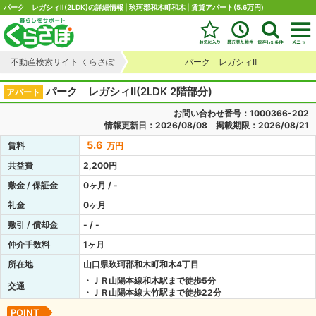
パーク レガシィⅡ(2LDK)の詳細情報 | 玖珂郡和木町和木 | 賃貸アパート(5.6万円)
不動産検索サイト くらさぽ
パーク レガシィⅡ
パーク レガシィⅡ(2LDK 2階部分)
アパート
お問い合わせ番号：1000366-202
情報更新日：2026/08/08 掲載期限：2026/08/21
5.6
賃料
万円
共益費
2,200円
敷金 / 保証金
0ヶ月 / -
礼金
0ヶ月
敷引 / 償却金
- / -
仲介手数料
1ヶ月
所在地
山口県玖珂郡和木町和木4丁目
・ＪＲ山陽本線和木駅まで徒歩5分
交通
・ＪＲ山陽本線大竹駅まで徒歩22分
POINT