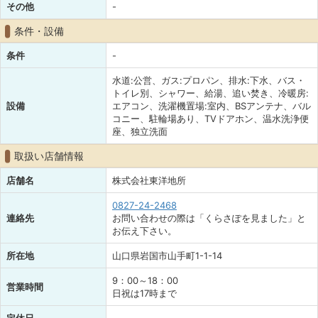
その他
-
条件・設備
条件
-
水道:公営、ガス:プロパン、排水:下水、バス・
トイレ別、シャワー、給湯、追い焚き、冷暖房:
設備
エアコン、洗濯機置場:室内、BSアンテナ、バル
コニー、駐輪場あり、TVドアホン、温水洗浄便
座、独立洗面
取扱い店舗情報
店舗名
株式会社東洋地所
0827-24-2468
連絡先
お問い合わせの際は「くらさぽを見ました」と
お伝え下さい。
所在地
山口県岩国市山手町1-1-14
9：00～18：00
営業時間
日祝は17時まで
定休日
-