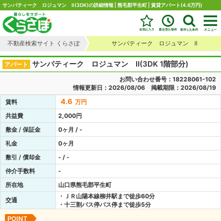
サンパティーク ロジュマン Ⅱ(3DK)の詳細情報 | 熊毛郡平生町 | 賃貸アパート(4.6万円)
不動産検索サイト くらさぽ
サンパティーク ロジュマン Ⅱ
サンパティーク ロジュマン Ⅱ(3DK 1階部分)
アパート
お問い合わせ番号：18228061-102
情報更新日：2026/08/06 掲載期限：2026/08/19
4.6
賃料
万円
共益費
2,000円
敷金 / 保証金
0ヶ月 / -
礼金
0ヶ月
敷引 / 償却金
- / -
仲介手数料
-
所在地
山口県熊毛郡平生町
・ＪＲ山陽本線柳井駅まで徒歩60分
交通
・十三割バス停バス停まで徒歩5分
POINT