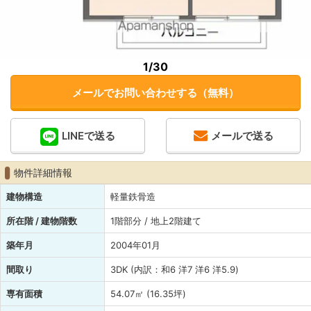
1
/30
メールでお問い合わせする（無料）
LINEで送る
メールで送る
物件詳細情報
建物構造
軽量鉄骨造
所在階 / 建物階数
1階部分 / 地上2階建て
築年月
2004年01月
間取り
3DK (内訳：和6 洋7 洋6 洋5.9)
専有面積
54.07㎡ (16.35坪)