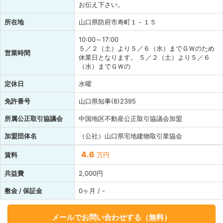
お伝え下さい。
所在地
山口県防府市寿町１－１５
10:00～17:00
５／２（土）より５／６（水）までＧＷのため
営業時間
休業日となります。 ５／２（土）より５／６
（水）までＧＷの
定休日
水曜
免許番号
山口県知事(8)2395
所属公正取引協議会
中国地区不動産公正取引協議会加盟
加盟団体名
（公社）山口県宅地建物取引業協会
4.6
賃料
万円
共益費
2,000円
敷金 / 保証金
0ヶ月 / -
メールでお問い合わせする（無料）