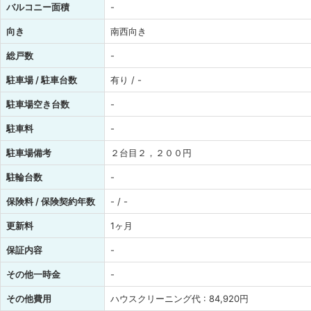
バルコニー面積
-
向き
南西向き
総戸数
-
駐車場 / 駐車台数
有り / -
駐車場空き台数
-
駐車料
-
駐車場備考
２台目２，２００円
駐輪台数
-
保険料 / 保険契約年数
- / -
更新料
1ヶ月
保証内容
-
その他一時金
-
その他費用
ハウスクリーニング代 : 84,920円