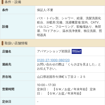
条件・設備
条件
保証人:不要
バス・トイレ別、シャワー、給湯、洗髪洗面化
粧台、冷暖房:完備、洗濯機置場:室内、CATV、
設備
バルコニー、フローリング、駐輪場あり、角部
屋、TVドアホン、温水洗浄便座、独立洗面、照
明器具
取扱い店舗情報
アパマンショップ岩国店
店舗名
0120-27-1000-060120
連絡先
お問い合わせの際は「くらさぽを見ました」と
お伝え下さい。
所在地
山口県岩国市今津町１丁目２－２５
10:00～17:30
営業時間
定休日： 【ＧＷ／お盆／年末年始】 定休
日： 【ＧＷ／お盆／年末年始】
定休日
-