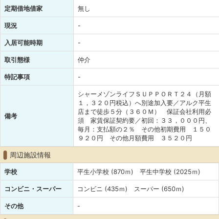
定期借地借家
無し
現況
-
入居可能時期
-
取引態様
仲介
特記事項
-
シャーメゾンライフＳＵＰＰＯＲＴ２４（月額
１，３２０円税込）へ別途加入要／アルク平生
店まで徒歩５分（３６０Ｍ） 保証会社利用必
備考
須 家賃保証契約要／初回：３３，０００円、
毎月：支払額の２％ その他初期費用 １５０
９２０円 その他月額費用 ３５２０円
周辺施設情報
学校
平生小学校 (870ｍ) 平生中学校 (2025ｍ)
コンビニ・スーパー
コンビニ (435ｍ) スーパー (650ｍ)
その他
-