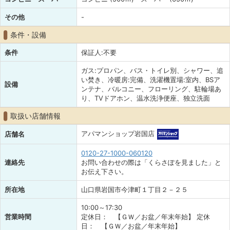
その他
-
条件・設備
条件
保証人:不要
ガス:プロパン、バス・トイレ別、シャワー、追
い焚き、冷暖房:完備、洗濯機置場:室内、BSア
設備
ンテナ、バルコニー、フローリング、駐輪場あ
り、TVドアホン、温水洗浄便座、独立洗面
取扱い店舗情報
アパマンショップ岩国店
店舗名
0120-27-1000-060120
連絡先
お問い合わせの際は「くらさぽを見ました」と
お伝え下さい。
所在地
山口県岩国市今津町１丁目２－２５
10:00～17:30
営業時間
定休日： 【ＧＷ／お盆／年末年始】 定休
日： 【ＧＷ／お盆／年末年始】