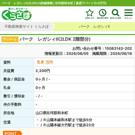
パーク レガシィⅡ(2LDK)の詳細情報 | 玖珂郡和木町 | 賃貸アパート(5.6万円)
不動産検索サイト くらさぽ
パーク レガシィⅡ
パーク レガシィⅡ(2LDK 2階部分)
アパート
お問い合わせ番号：15083143-202
情報更新日：2026/08/05 掲載期限：2026/08/18
5.6
賃料
万円
共益費
2,200円
敷金 / 保証金
0ヶ月 / -
礼金
0ヶ月
敷引 / 償却金
- / -
仲介手数料
-
所在地
山口県玖珂郡和木町
・ＪＲ山陽本線和木駅まで徒歩5分
交通
・ＪＲ山陽本線大竹駅まで徒歩22分
POINT