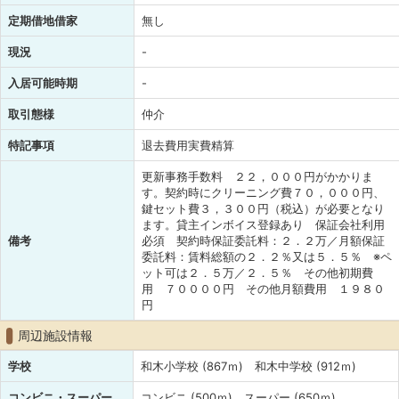
定期借地借家
無し
現況
-
入居可能時期
-
取引態様
仲介
特記事項
退去費用実費精算
更新事務手数料 ２２，０００円がかかりま
す。契約時にクリーニング費７０，０００円、
鍵セット費３，３００円（税込）が必要となり
ます。貸主インボイス登録あり 保証会社利用
備考
必須 契約時保証委託料：２．２万／月額保証
委託料：賃料総額の２．２％又は５．５％ ※ペ
ット可は２．５万／２．５％ その他初期費
用 ７００００円 その他月額費用 １９８０
円
周辺施設情報
学校
和木小学校 (867ｍ) 和木中学校 (912ｍ)
コンビニ・スーパー
コンビニ (500ｍ) スーパー (650ｍ)