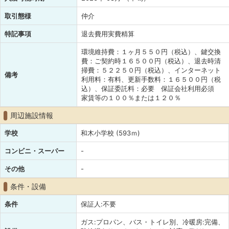
取引態様
仲介
特記事項
退去費用実費精算
環境維持費：１ヶ月５５０円（税込）、鍵交換
費：ご契約時１６５００円（税込）、退去時清
掃費：５２２５０円（税込）、インターネット
備考
利用料：有料、更新手数料：１６５００円（税
込）、保証委託料：必要 保証会社利用必須
家賃等の１００％または１２０％
周辺施設情報
学校
和木小学校 (593ｍ)
コンビニ・スーパー
-
その他
-
条件・設備
条件
保証人:不要
ガス:プロパン、バス・トイレ別、冷暖房:完備、