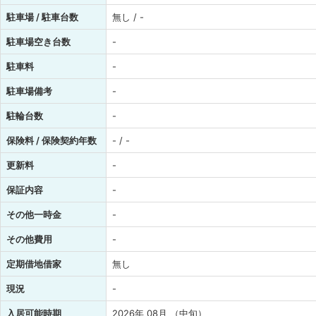
駐車場 / 駐車台数
無し / -
駐車場空き台数
-
駐車料
-
駐車場備考
-
駐輪台数
-
保険料 / 保険契約年数
- / -
更新料
-
保証内容
-
その他一時金
-
その他費用
-
定期借地借家
無し
現況
-
入居可能時期
2026年 08月 （中旬）