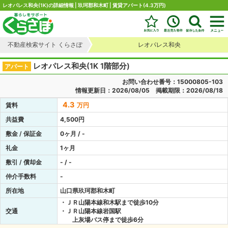
レオパレス和央(1K)の詳細情報 | 玖珂郡和木町 | 賃貸アパート(4.3万円)
不動産検索サイト くらさぽ
レオパレス和央
レオパレス和央(1K 1階部分)
アパート
お問い合わせ番号：15000805-103
情報更新日：2026/08/05 掲載期限：2026/08/18
4.3
賃料
万円
共益費
4,500円
敷金 / 保証金
0ヶ月 / -
礼金
1ヶ月
敷引 / 償却金
- / -
仲介手数料
-
所在地
山口県玖珂郡和木町
・ＪＲ山陽本線和木駅まで徒歩10分
交通
・ＪＲ山陽本線岩国駅
上灰場バス停まで徒歩6分