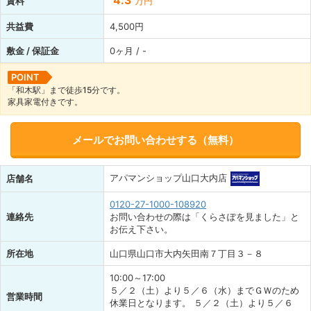
4.3
賃料
万円
共益費
4,500円
敷金 / 保証金
0ヶ月 / -
POINT
「和木駅」まで徒歩15分です。
家具家電付きです。
メールでお問い合わせする（無料）
アパマンショップ山口大内店
店舗名
0120-27-1000-108920
連絡先
お問い合わせの際は「くらさぽを見ました」と
お伝え下さい。
所在地
山口県山口市大内矢田南７丁目３－８
10:00～17:00
５／２（土）より５／６（水）までＧＷのため
営業時間
休業日となります。 ５／２（土）より５／６