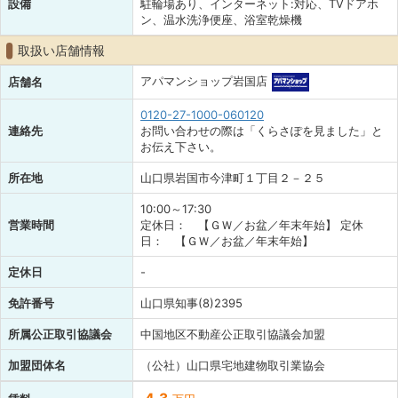
設備
駐輪場あり、インターネット:対応、TVドアホ
ン、温水洗浄便座、浴室乾燥機
取扱い店舗情報
アパマンショップ岩国店
店舗名
0120-27-1000-060120
連絡先
お問い合わせの際は「くらさぽを見ました」と
お伝え下さい。
所在地
山口県岩国市今津町１丁目２－２５
10:00～17:30
営業時間
定休日： 【ＧＷ／お盆／年末年始】 定休
日： 【ＧＷ／お盆／年末年始】
定休日
-
免許番号
山口県知事(8)2395
所属公正取引協議会
中国地区不動産公正取引協議会加盟
加盟団体名
（公社）山口県宅地建物取引業協会