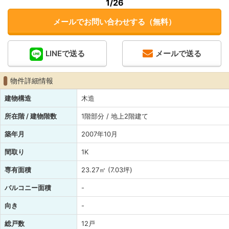
1
/26
メールでお問い合わせする（無料）
LINEで送る
メールで送る
物件詳細情報
建物構造
木造
所在階 / 建物階数
1階部分 / 地上2階建て
築年月
2007年10月
間取り
1K
専有面積
23.27㎡ (7.03坪)
バルコニー面積
-
向き
-
総戸数
12戸