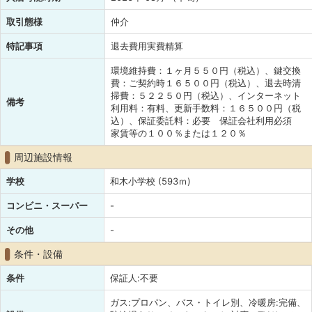
取引態様
仲介
特記事項
退去費用実費精算
環境維持費：１ヶ月５５０円（税込）、鍵交換
費：ご契約時１６５００円（税込）、退去時清
掃費：５２２５０円（税込）、インターネット
備考
利用料：有料、更新手数料：１６５００円（税
込）、保証委託料：必要 保証会社利用必須
家賃等の１００％または１２０％
周辺施設情報
学校
和木小学校 (593ｍ)
コンビニ・スーパー
-
その他
-
条件・設備
条件
保証人:不要
ガス:プロパン、バス・トイレ別、冷暖房:完備、