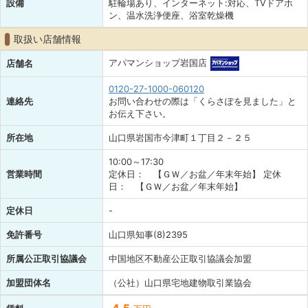
設備
駐輪場あり、インターネット:対応、TVドアホ
ン、温水洗浄便座、浴室乾燥機
取扱い店舗情報
アパマンショップ岩国店
店舗名
0120-27-1000-060120
連絡先
お問い合わせの際は「くらさぽを見ました」と
お伝え下さい。
所在地
山口県岩国市今津町１丁目２－２５
10:00～17:30
営業時間
定休日： 【ＧＷ／お盆／年末年始】 定休
日： 【ＧＷ／お盆／年末年始】
定休日
-
免許番号
山口県知事(8)2395
所属公正取引協議会
中国地区不動産公正取引協議会加盟
加盟団体名
（公社）山口県宅地建物取引業協会