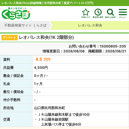
レオパレス和央(1K)の詳細情報 | 玖珂郡和木町 | 賃貸アパート(4.5万円)
不動産検索サイト くらさぽ
レオパレス和央
レオパレス和央(1K 2階部分)
アパート
お問い合わせ番号：15000805-205
情報更新日：2026/08/08 掲載期限：2026/08/21
4.5
賃料
万円
共益費
4,500円
敷金 / 保証金
0ヶ月 / -
礼金
1ヶ月
敷引 / 償却金
- / -
仲介手数料
-
所在地
山口県玖珂郡和木町
・ＪＲ山陽本線和木駅まで徒歩10分
交通
・ＪＲ山陽本線岩国駅
上灰場バス停まで徒歩6分