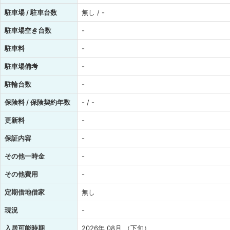
駐車場 / 駐車台数
無し / -
駐車場空き台数
-
駐車料
-
駐車場備考
-
駐輪台数
-
保険料 / 保険契約年数
- / -
更新料
-
保証内容
-
その他一時金
-
その他費用
-
定期借地借家
無し
現況
-
入居可能時期
2026年 08月 （下旬）