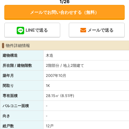
1
/26
メールでお問い合わせする（無料）
LINEで送る
メールで送る
物件詳細情報
建物構造
木造
所在階 / 建物階数
2階部分 / 地上2階建て
築年月
2007年10月
間取り
1K
専有面積
28.15㎡ (8.51坪)
バルコニー面積
-
向き
-
総戸数
12戸