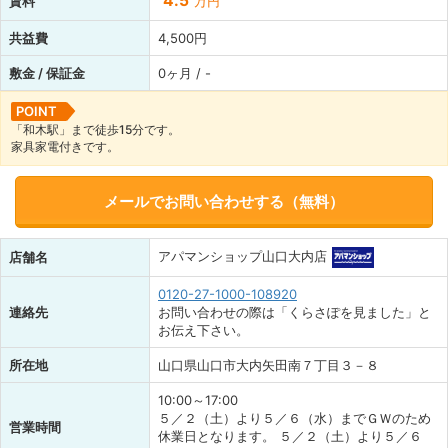
4.5
賃料
万円
共益費
4,500円
敷金 / 保証金
0ヶ月 / -
POINT
「和木駅」まで徒歩15分です。
家具家電付きです。
メールでお問い合わせする（無料）
アパマンショップ山口大内店
店舗名
0120-27-1000-108920
連絡先
お問い合わせの際は「くらさぽを見ました」と
お伝え下さい。
所在地
山口県山口市大内矢田南７丁目３－８
10:00～17:00
５／２（土）より５／６（水）までＧＷのため
営業時間
休業日となります。 ５／２（土）より５／６