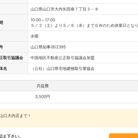
山口県山口市大内矢田南７丁目３－８
10:00～17:00
間
５／２（土）より５／６（水）までＧＷのため休業日となり
水曜
号
山口県知事(8)2395
正取引協議会
中国地区不動産公正取引協議会加盟
体名
（公社）山口県宅地建物取引業協会
共益費
3,500円
山口大内店まで！
伝え下さい。