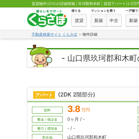
賃貸物件(2DK)の詳細情報 | 玖珂郡和木町 | 賃貸アパート(3.8万円
借りる
マンションを買う
一戸建て
賃貸
新築
中古
新築
不動産検索サイト くらさぽ
物件詳細
- 山口県玖珂郡和木
(2DK 2階部分)
アパート
3.8
万円
賃料
0ヶ月 / -
敷金 / 保証金
- / -
敷引 / 償却金
山口県玖珂郡和木町
所在地