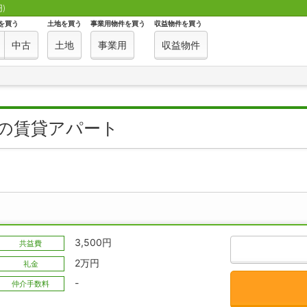
)
を買う
土地を買う
事業用物件を買う
収益物件を買う
中古
土地
事業用
収益物件
町の賃貸アパート
3,500円
共益費
2万円
礼金
-
仲介手数料