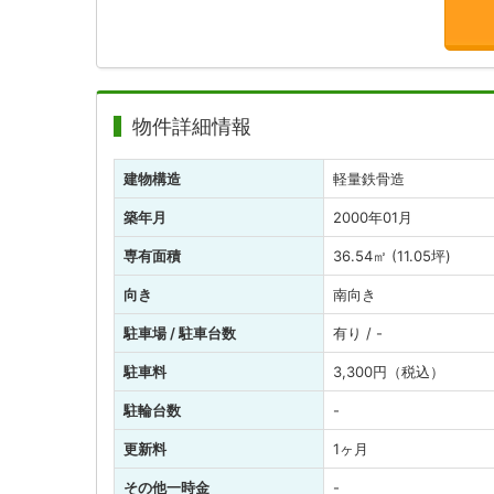
物件詳細情報
建物構造
軽量鉄骨造
築年月
2000年01月
専有面積
36.54㎡ (11.05坪)
向き
南向き
駐車場 / 駐車台数
有り / -
駐車料
3,300円（税込）
駐輪台数
-
更新料
1ヶ月
その他一時金
-