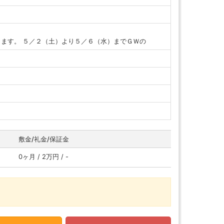
ます。 ５／２（土）より５／６（水）までＧＷの
敷金/礼金/保証金
0ヶ月 / 2万円 / -