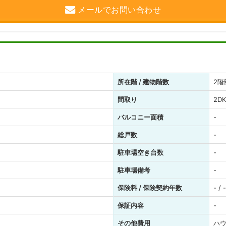
メールでお問い合わせ
所在階 / 建物階数
2階
間取り
2DK
バルコニー面積
-
総戸数
-
駐車場空き台数
-
駐車場備考
-
保険料 / 保険契約年数
- / -
保証内容
-
その他費用
ハウ