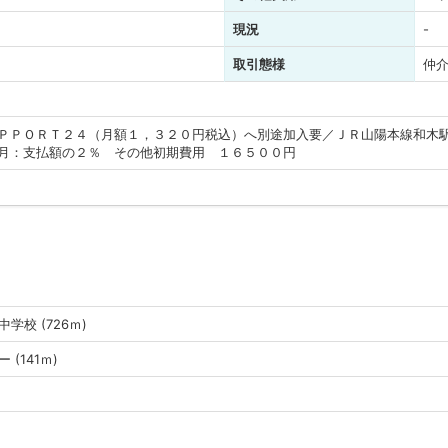
現況
-
取引態様
仲
ＰＰＯＲＴ２４（月額１，３２０円税込）へ別途加入要／ＪＲ山陽本線和木
月：支払額の２％ その他初期費用 １６５００円
学校 (726ｍ)
 (141ｍ)