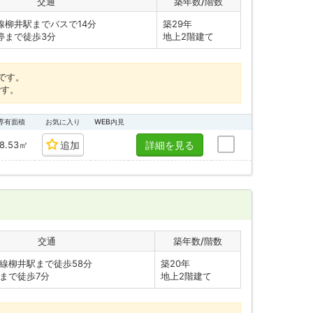
交通
築年数/階数
線柳井駅までバスで14分
築29年
まで徒歩3分
地上2階建て
です。
です。
専有面積
お気に入り
WEB内見
8.53㎡
追加
詳細を見る
交通
築年数/階数
線柳井駅まで徒歩58分
築20年
まで徒歩7分
地上2階建て