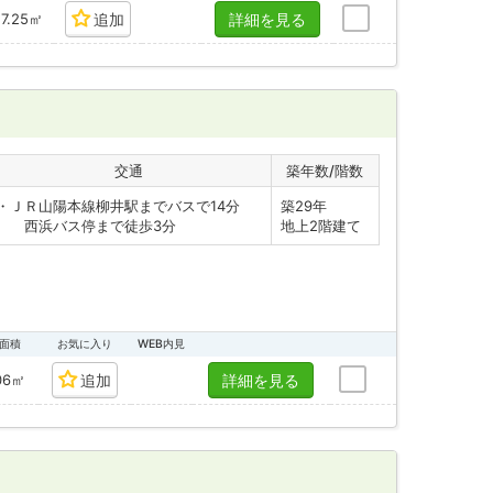
27.25㎡
追加
詳細を見る
交通
築年数/階数
・ＪＲ山陽本線柳井駅までバスで14分
築29年
西浜バス停まで徒歩3分
地上2階建て
面積
お気に入り
WEB内見
06㎡
追加
詳細を見る