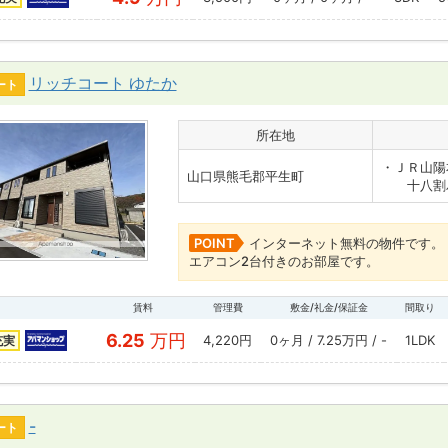
リッチコート ゆたか
ート
所在地
・ＪＲ山陽
山口県熊毛郡平生町
十八割バ
POINT
インターネット無料の物件です。
エアコン2台付きのお部屋です。
賃料
管理費
敷金/礼金/保証金
間取り
6.25
万円
4,220円
0ヶ月 / 7.25万円 / -
1LDK
充実
-
ート