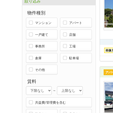
絞り込み
物件種別
マンション
アパート
一戸建て
店舗
事務所
工場
画像
倉庫
駐車場
その他
アパ
賃料
～
共益費/管理費を含む