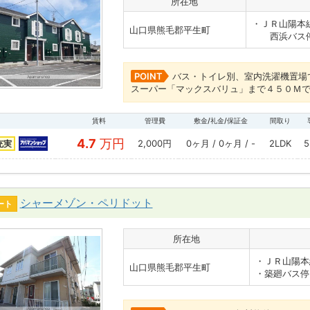
所在地
・ＪＲ山陽本
山口県熊毛郡平生町
西浜バス停
POINT
バス・トイレ別、室内洗濯機置場
スーパー「マックスバリュ」まで４５０Ｍ
賃料
管理費
敷金/礼金/保証金
間取り
4.7
万円
2,000円
0ヶ月 / 0ヶ月 / -
2LDK
5
充実
シャーメゾン・ペリドット
ート
所在地
・ＪＲ山陽本
山口県熊毛郡平生町
・築廻バス停