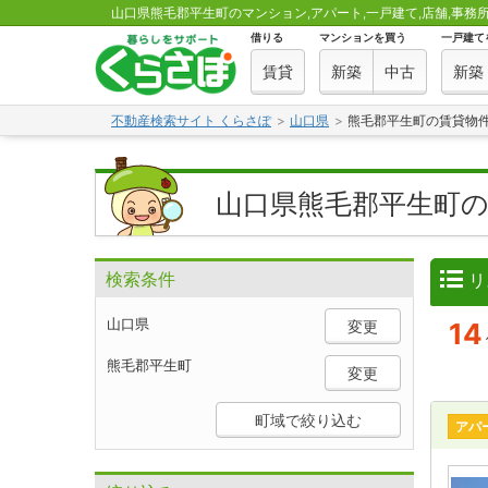
山口県熊毛郡平生町のマンション,アパート,一戸建て,店舗,事務所,
借りる
マンションを買う
一戸建て
賃貸
新築
中古
新築
不動産検索サイト くらさぽ
山口県
熊毛郡平生町の賃貸物
山口県熊毛郡平生町
検索条件
リ
山口県
変更
14
熊毛郡平生町
変更
町域で絞り込む
アパ