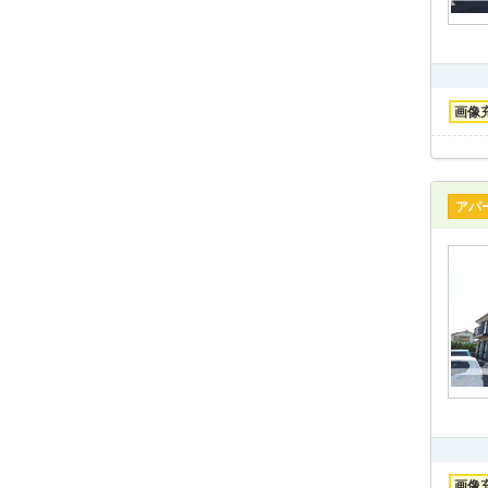
画像
アパ
画像