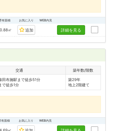
専有面積
お気に入り
WEB内見
0.88㎡
追加
詳細を見る
交通
築年数/階数
線田布施駅まで徒歩51分
築29年
まで徒歩1分
地上2階建て
専有面積
お気に入り
WEB内見
4.69㎡
追加
詳細を見る