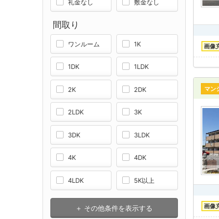
礼金なし
敷金なし
間取り
ワンルーム
1K
画像
1DK
1LDK
マン
2K
2DK
2LDK
3K
3DK
3LDK
4K
4DK
4LDK
5K以上
画像
＋ その他条件を表示する