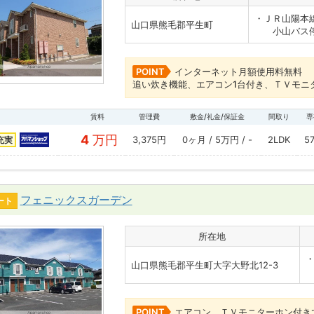
・ＪＲ山陽本
山口県熊毛郡平生町
小山バス停
POINT
インターネット月額使用料無料
追い炊き機能、エアコン1台付き、ＴＶモニ
賃料
管理費
敷金/礼金/保証金
間取り
専
4
万円
3,375円
0ヶ月 / 5万円 / -
2LDK
5
充実
フェニックスガーデン
ート
所在地
山口県熊毛郡平生町大字大野北12-3
POINT
エアコン、ＴＶモニターホン付き