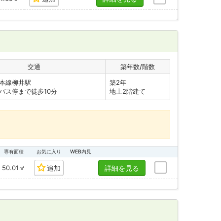
交通
築年数/階数
本線柳井駅
築2年
ス停まで徒歩10分
地上2階建て
専有面積
お気に入り
WEB内見
50.01㎡
追加
詳細を見る