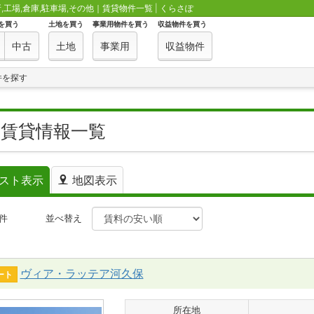
工場,倉庫,駐車場,その他｜賃貸物件一覧 | くらさぽ
を買う
土地を買う
事業用物件を買う
収益物件を買う
中古
土地
事業用
収益物件
件を探す
の賃貸情報一覧
スト表示
地図表示
件
並べ替え
ヴィア・ラッテア河久保
ート
所在地