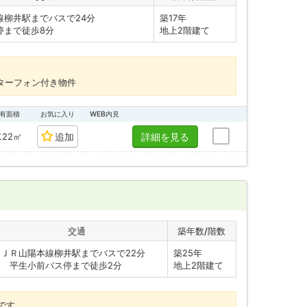
線柳井駅までバスで24分
築17年
まで徒歩8分
地上2階建て
ターフォン付き物件
有面積
お気に入り
WEB内見
7.22㎡
追加
詳細を見る
交通
築年数/階数
・ＪＲ山陽本線柳井駅までバスで22分
築25年
平生小前バス停まで徒歩2分
地上2階建て
です。