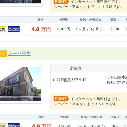
POINT
インターネット無料物件です。
スーパー「アルク」まで１．１ＫＭです。
賃料
管理費
敷金/礼金/保証金
間取り
4.8
万円
2,000円
0ヶ月 / 0ヶ月 / -
2LDK
5
充実
カーサ平生
ート
所在地
・ＪＲ山陽本
山口県熊毛郡平生町
・桜町バス停
POINT
インターネット無料付きです。
スーパー「アルク」まで３５０Ｍです。
賃料
管理費
敷金/礼金/保証金
間取り
4.9
万円
3,500円
0ヶ月 / 0ヶ月 / -
3DK
5
充実