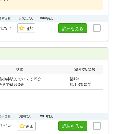
す。
専有面積
お気に入り
WEB内見
51.79㎡
追加
詳細を見る
交通
築年数/階数
線柳井駅までバスで15分
築19年
まで徒歩3分
地上3階建て
専有面積
お気に入り
WEB内見
27.25㎡
追加
詳細を見る