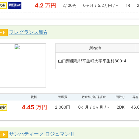
4.2
万円
2,100円
0ヶ月 / 5.2万円 / -
1R
充実
フレグランス望A
ート
所在地
山口県熊毛郡平生町大字平生村800-4
賃料
管理費
敷金/礼金/保証金
間取り
専有
4.45
万円
2,000円
0ヶ月 / 0ヶ月 / -
2DK
46.
充実
サンパティーク ロジュマン Ⅱ
ート