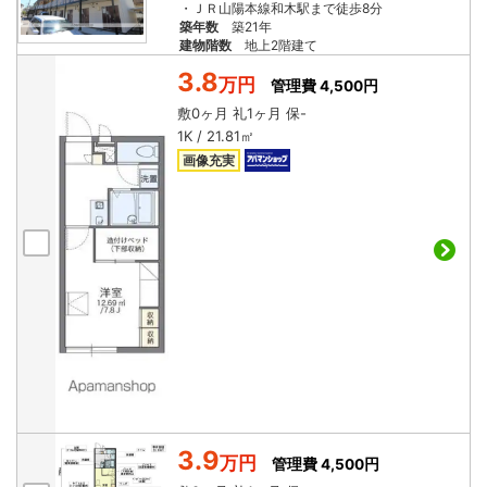
・ＪＲ山陽本線和木駅まで徒歩8分
築年数
築21年
建物階数
地上2階建て
3.8
万円
管理費 4,500円
敷
0ヶ月
礼
1ヶ月
保
-
1K / 21.81㎡
画像充実
3.9
万円
管理費 4,500円