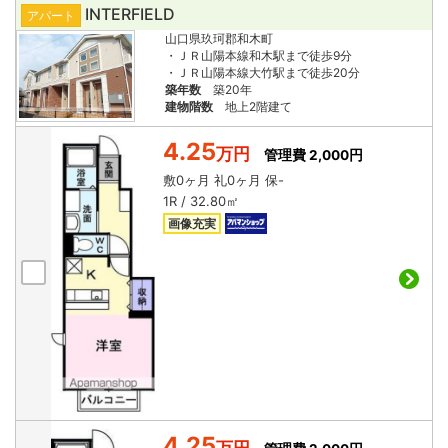
INTERFIELD
アパート
山口県玖珂郡和木町
・ＪＲ山陽本線和木駅まで徒歩9分
・ＪＲ山陽本線大竹駅まで徒歩20分
築年数
築20年
建物階数
地上2階建て
4.25
万円
管理費 2,000円
敷
0ヶ月
礼
0ヶ月
保
-
1R / 32.80㎡
画像充実
4.25
万円