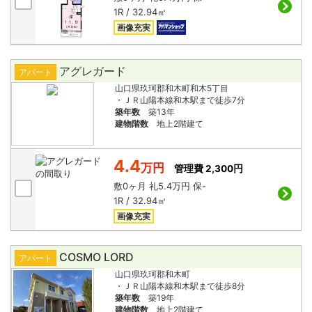
1R / 32.94㎡
画像充実
アグレガード
アパート
山口県玖珂郡和木町和木5丁目
・ＪＲ山陽本線和木駅まで徒歩7分
築年数
築13年
建物階数
地上2階建て
4.4
万円
管理費 2,300円
敷
0ヶ月
礼
5.4万円
保
-
1R / 32.94㎡
画像充実
COSMO LORD
アパート
山口県玖珂郡和木町
・ＪＲ山陽本線和木駅まで徒歩8分
築年数
築19年
建物階数
地上2階建て