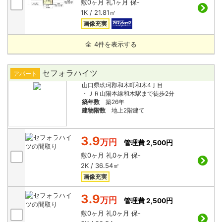
敷
0ヶ月
礼
1ヶ月
保
-
1K / 21.81㎡
画像充実
全
4
件を表示する
セフォラハイツ
アパート
山口県玖珂郡和木町和木4丁目
・ＪＲ山陽本線和木駅まで徒歩2分
築年数
築26年
建物階数
地上2階建て
3.9
万円
管理費 2,500円
敷
0ヶ月
礼
0ヶ月
保
-
2K / 36.54㎡
画像充実
3.9
万円
管理費 2,500円
敷
0ヶ月
礼
0ヶ月
保
-