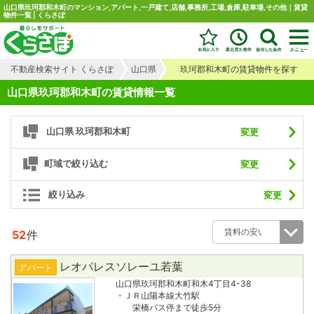
山口県玖珂郡和木町のマンション,アパート,一戸建て,店舗,事務所,工場,倉庫,駐車場,その他｜賃貸
物件一覧 | くらさぽ
不動産検索サイト くらさぽ
山口県
玖珂郡和木町の賃貸物件を探す
山口県玖珂郡和木町の賃貸情報一覧
山口県 玖珂郡和木町
変更
町域で絞り込む
変更
絞り込み
変更
52
件
レオパレスソレーユ若葉
アパート
山口県玖珂郡和木町和木4丁目4-38
・ＪＲ山陽本線大竹駅
栄橋バス停まで徒歩5分