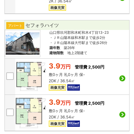
2K / 36.54㎡
画像充実
セフォラハイツ
アパート
山口県玖珂郡和木町和木4丁目13-23
・ＪＲ山陽本線和木駅まで徒歩2分
・ＪＲ山陽本線大竹駅まで徒歩26分
築年数
築26年
建物階数
地上2階建て
3.9
万円
管理費 2,500円
敷
0ヶ月
礼
0ヶ月
保
-
2DK / 36.54㎡
画像充実
3.9
万円
管理費 2,500円
敷
0ヶ月
礼
0ヶ月
保
-
2DK / 36.54㎡
画像充実