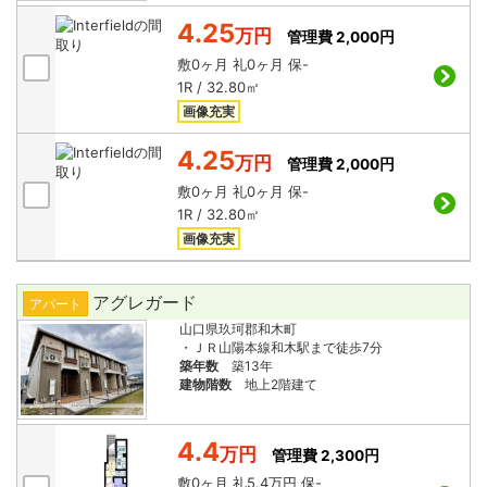
4.25
万円
管理費 2,000円
敷
0ヶ月
礼
0ヶ月
保
-
1R / 32.80㎡
画像充実
4.25
万円
管理費 2,000円
敷
0ヶ月
礼
0ヶ月
保
-
1R / 32.80㎡
画像充実
アグレガード
アパート
山口県玖珂郡和木町
・ＪＲ山陽本線和木駅まで徒歩7分
築年数
築13年
建物階数
地上2階建て
4.4
万円
管理費 2,300円
敷
0ヶ月
礼
5.4万円
保
-