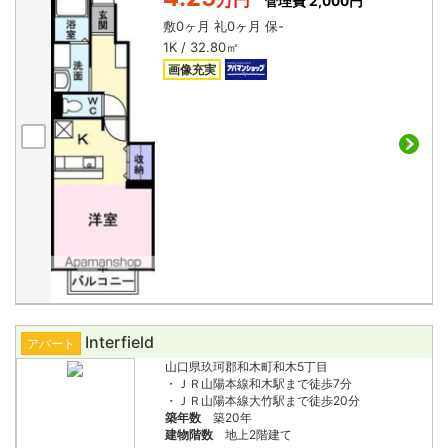
管理費 2,000円
敷
0ヶ月
礼
0ヶ月
保
-
1K / 32.80㎡
画像充実
Interfield
アパート
山口県玖珂郡和木町和木5丁目
・ＪＲ山陽本線和木駅まで徒歩7分
・ＪＲ山陽本線大竹駅まで徒歩20分
築年数
築20年
建物階数
地上2階建て