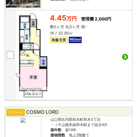
4.45
万円
管理費 2,000円
敷
0ヶ月
礼
0ヶ月
保
-
1K / 32.90㎡
画像充実
COSMO LORD
アパート
山口県玖珂郡和木町和木4丁目
・ＪＲ山陽本線和木駅まで徒歩9分
築年数
築19年
建物階数
地上2階建て