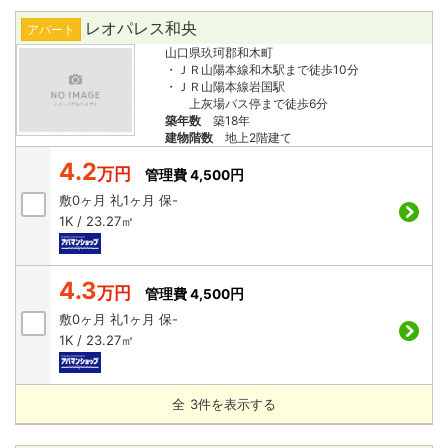
レオパレス和央
アパート
山口県玖珂郡和木町
・ＪＲ山陽本線和木駅まで徒歩10分
・ＪＲ山陽本線岩国駅
上灰場バス停まで徒歩6分
築年数
築18年
建物階数
地上2階建て
4.2
万円
管理費 4,500円
敷
0ヶ月
礼
1ヶ月
保
-
1K / 23.27㎡
4.3
万円
管理費 4,500円
敷
0ヶ月
礼
1ヶ月
保
-
1K / 23.27㎡
全
3
件を表示する