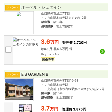
オーベル・シュタイン
アパート
山口県光市浅江7丁目
・ＪＲ山陽本線光駅まで徒歩12分
築年数
築13年
建物階数
地上2階建て
3.6
万円
管理費 2,720円
敷
0ヶ月
礼
4.6万円
保
-
1R / 32.94㎡
画像充実
E’S GARDEN B
アパート
山口県光市光井5丁目16-38
・ＪＲ山陽本線光駅
光高前（市役所線乗換バス停まで徒歩12分
築年数
築15年
建物階数
地上2階建て
3.7
万円
管理費 3,875円