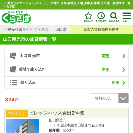
山口県光市のマンション,アパート,一戸建て,店舗,事務所,工場,倉庫,駐車場,その他｜賃貸物件一覧
| くらさぽ
不動産検索サイト くらさぽ
山口県
光市の賃貸物件を探す
山口県光市の賃貸情報一覧
山口県 光市
変更
町域で絞り込む
変更
絞り込み
変更
324
件
ビレッジハウス岩田2号棟
マンション
山口県光市
・ＪＲ山陽本線岩田駅まで徒歩9分
築年数
築53年