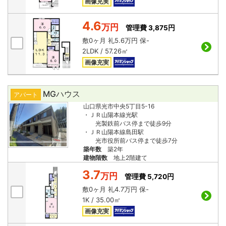
画像充実
4.6
万円
管理費 3,875円
敷
0ヶ月
礼
5.6万円
保
-
2LDK / 57.26㎡
画像充実
MGハウス
アパート
山口県光市中央5丁目5-16
・ＪＲ山陽本線光駅
光製鉄前バス停まで徒歩9分
・ＪＲ山陽本線島田駅
光市役所前バス停まで徒歩7分
築年数
築2年
建物階数
地上2階建て
3.7
万円
管理費 5,720円
敷
0ヶ月
礼
4.7万円
保
-
1K / 35.00㎡
画像充実