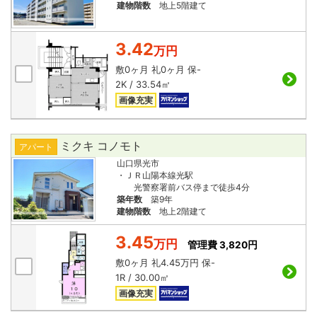
建物階数
地上5階建て
3.42
万円
敷
0ヶ月
礼
0ヶ月
保
-
2K / 33.54㎡
画像充実
ミクキ コノモト
アパート
山口県光市
・ＪＲ山陽本線光駅
光警察署前バス停まで徒歩4分
築年数
築9年
建物階数
地上2階建て
3.45
万円
管理費 3,820円
敷
0ヶ月
礼
4.45万円
保
-
1R / 30.00㎡
画像充実