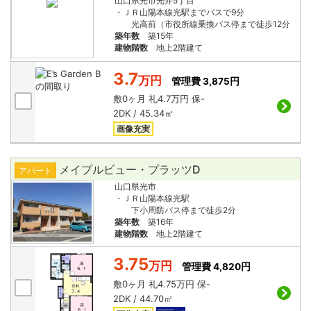
山口県光市光井5丁目
・ＪＲ山陽本線光駅までバスで9分
光高前（市役所線乗換バス停まで徒歩12分
築年数
築15年
建物階数
地上2階建て
3.7
万円
管理費 3,875円
敷
0ヶ月
礼
4.7万円
保
-
2DK / 45.34㎡
画像充実
メイプルビュー・プラッツD
アパート
山口県光市
・ＪＲ山陽本線光駅
下小周防バス停まで徒歩2分
築年数
築16年
建物階数
地上2階建て
3.75
万円
管理費 4,820円
敷
0ヶ月
礼
4.75万円
保
-
2DK / 44.70㎡