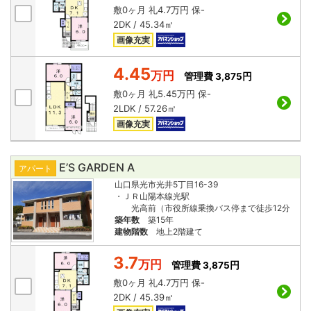
敷
0ヶ月
礼
4.7万円
保
-
2DK / 45.34㎡
画像充実
4.45
万円
管理費 3,875円
敷
0ヶ月
礼
5.45万円
保
-
2LDK / 57.26㎡
画像充実
E’S GARDEN A
アパート
山口県光市光井5丁目16-39
・ＪＲ山陽本線光駅
光高前（市役所線乗換バス停まで徒歩12分
築年数
築15年
建物階数
地上2階建て
3.7
万円
管理費 3,875円
敷
0ヶ月
礼
4.7万円
保
-
2DK / 45.39㎡