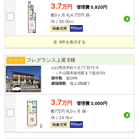
3.7
万円
管理費 5,920円
敷
0ヶ月
礼
4.7万円
保
-
1K / 35.00㎡
画像充実
全
4
件を表示する
フレグランス上尾 E棟
アパート
山口県光市虹ケ丘1丁目12-6
・ＪＲ山陽本線光駅まで徒歩5分
築年数
築29年
建物階数
地上2階建て
3.7
万円
管理費 3,000円
敷
7万円
礼
0ヶ月
保
-
1K / 24.18㎡
画像充実