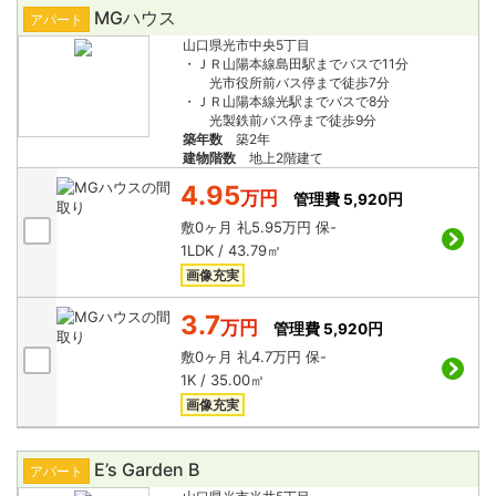
MGハウス
アパート
山口県光市中央5丁目
・ＪＲ山陽本線島田駅までバスで11分
光市役所前バス停まで徒歩7分
・ＪＲ山陽本線光駅までバスで8分
光製鉄前バス停まで徒歩9分
築年数
築2年
建物階数
地上2階建て
4.95
万円
管理費 5,920円
敷
0ヶ月
礼
5.95万円
保
-
1LDK / 43.79㎡
画像充実
3.7
万円
管理費 5,920円
敷
0ヶ月
礼
4.7万円
保
-
1K / 35.00㎡
画像充実
E’s Garden B
アパート