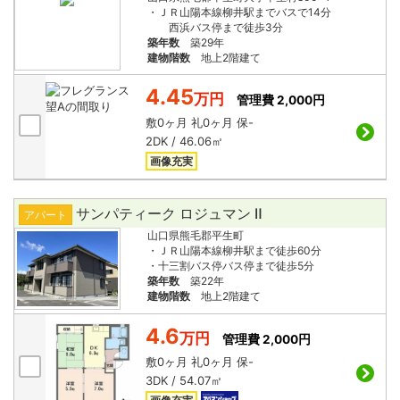
・ＪＲ山陽本線柳井駅までバスで14分
西浜バス停まで徒歩3分
築年数
築29年
建物階数
地上2階建て
4.45
万円
管理費 2,000円
敷
0ヶ月
礼
0ヶ月
保
-
2DK / 46.06㎡
画像充実
サンパティーク ロジュマン Ⅱ
アパート
山口県熊毛郡平生町
・ＪＲ山陽本線柳井駅まで徒歩60分
・十三割バス停バス停まで徒歩5分
築年数
築22年
建物階数
地上2階建て
4.6
万円
管理費 2,000円
敷
0ヶ月
礼
0ヶ月
保
-
3DK / 54.07㎡