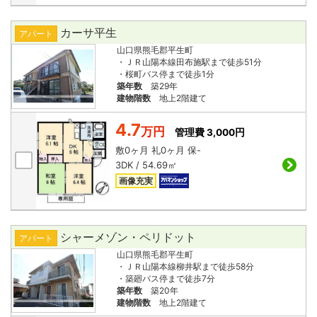
カーサ平生
アパート
山口県熊毛郡平生町
・ＪＲ山陽本線田布施駅まで徒歩51分
・桜町バス停まで徒歩1分
築年数
築29年
建物階数
地上2階建て
4.7
万円
管理費 3,000円
敷
0ヶ月
礼
0ヶ月
保
-
3DK / 54.69㎡
画像充実
シャーメゾン・ペリドット
アパート
山口県熊毛郡平生町
・ＪＲ山陽本線柳井駅まで徒歩58分
・築廻バス停まで徒歩7分
築年数
築20年
建物階数
地上2階建て