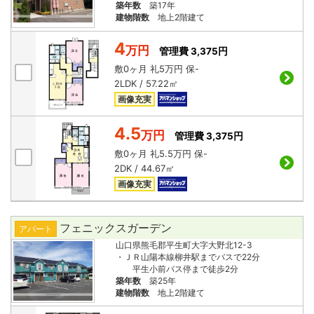
築年数
築17年
建物階数
地上2階建て
4
万円
管理費 3,375円
敷
0ヶ月
礼
5万円
保
-
2LDK / 57.22㎡
画像充実
4.5
万円
管理費 3,375円
敷
0ヶ月
礼
5.5万円
保
-
2DK / 44.67㎡
画像充実
フェニックスガーデン
アパート
山口県熊毛郡平生町大字大野北12-3
・ＪＲ山陽本線柳井駅までバスで22分
平生小前バス停まで徒歩2分
築年数
築25年
建物階数
地上2階建て