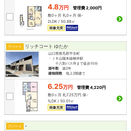
4.8
万円
管理費 2,000円
敷
0ヶ月
礼
0ヶ月
保
-
2LDK / 50.88㎡
画像充実
リッチコート ゆたか
アパート
山口県熊毛郡平生町
・ＪＲ山陽本線柳井駅
十八割バス停まで徒歩10分
築年数
築2年
建物階数
地上2階建て
6.25
万円
管理費 4,220円
敷
0ヶ月
礼
7.25万円
保
-
1LDK / 50.01㎡
画像充実
-
アパート