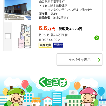
山口県熊毛郡平生町
・ＪＲ山陽本線柳井駅
イオンタウン平生バス停まで徒歩6分
築年数
築2年
建物階数
地上2階建て
6.6
万円
管理費 4,220円
敷
0ヶ月
礼
7.6万円
保
-
1LDK / 44.20㎡
画像充実
次の4件を表示