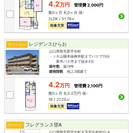
4.2
万円
管理費 2,000円
敷
0ヶ月
礼
0ヶ月
保
-
2LDK / 51.79㎡
画像充実
レジデンスひらお
マンション
山口県熊毛郡平生町
・ＪＲ山陽本線柳井駅までバスで15分
新市バス停まで徒歩3分
築年数
築19年
建物階数
地上3階建て
4.2
万円
管理費 2,100円
敷
0ヶ月
礼
5.2万円
保
-
1R / 27.25㎡
画像充実
フレグランス望A
アパート
山口県熊毛郡平生町大字平生村800-4