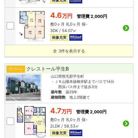
画像充実
4.6
万円
管理費 2,000円
敷
0ヶ月
礼
0ヶ月
保
-
3DK / 54.07㎡
画像充実
全
3
件を表示する
クレストール平生B
アパート
山口県熊毛郡平生町
・ＪＲ山陽本線柳井駅までバスで14分
西浜バス停まで徒歩3分
築年数
築29年
建物階数
地上2階建て
4.7
万円
管理費 2,000円
敷
0ヶ月
礼
0ヶ月
保
-
2LDK / 58.53㎡
画像充実