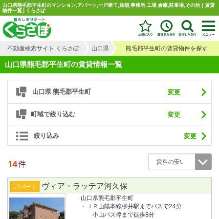
山口県熊毛郡平生町のマンション,アパート,一戸建て,店舗,事務所,工場,倉庫,駐車場,その他｜賃貸
物件一覧 | くらさぽ
不動産検索サイト くらさぽ
山口県
熊毛郡平生町の賃貸物件を探す
山口県熊毛郡平生町の賃貸情報一覧
山口県 熊毛郡平生町
変更
町域で絞り込む
変更
絞り込み
変更
14
件
ヴィア・ラッテア河久保
アパート
山口県熊毛郡平生町
・ＪＲ山陽本線柳井駅までバスで24分
小山バス停まで徒歩8分