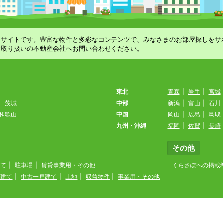
合サイトです。豊富な物件と多彩なコンテンツで、みなさまのお部屋探しをサ
お取り扱いの不動産会社へお問い合わせください。
東北
青森
|
岩手
|
宮城
|
茨城
中部
新潟
|
富山
|
石川
和歌山
中国
岡山
|
広島
|
鳥取
九州・沖縄
福岡
|
佐賀
|
長崎
その他
建て
|
駐車場
|
賃貸事業用・その他
くらさぽへの掲載
戸建て
|
中古一戸建て
|
土地
|
収益物件
|
事業用・その他
くらさぽは
日本情報クリエイト(株)
が運営しています。
© 2026 Japan PropTech Co.,Ltd.