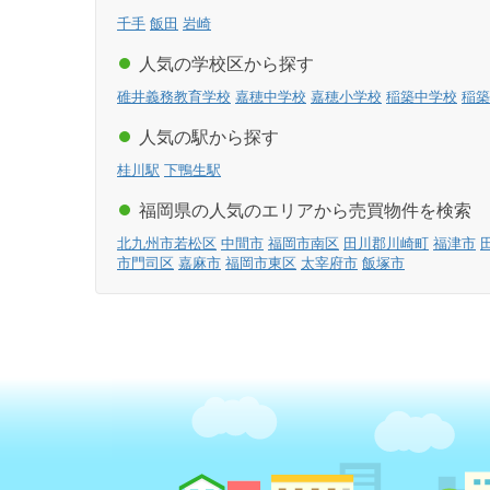
千手
飯田
岩崎
人気の学校区から探す
碓井義務教育学校
嘉穂中学校
嘉穂小学校
稲築中学校
稲築
人気の駅から探す
桂川駅
下鴨生駅
福岡県の人気のエリアから売買物件を検索
北九州市若松区
中間市
福岡市南区
田川郡川崎町
福津市
市門司区
嘉麻市
福岡市東区
太宰府市
飯塚市