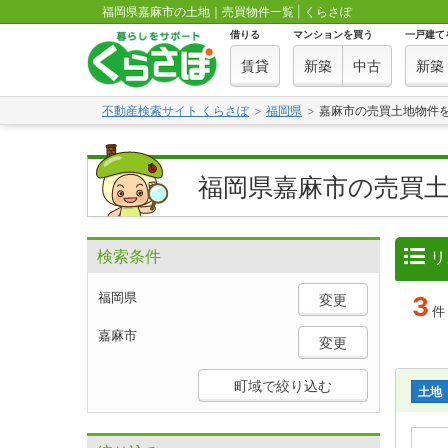
福岡県嘉麻市の土地｜売買物件一覧 | くらさぽ
借りる
マンションを買う
一戸建て
賃貸
新築
中古
新築
不動産検索サイト くらさぽ
福岡県
嘉麻市の売買土地物件
福岡県嘉麻市の売買
検索条件
リ
福岡県
変更
3
嘉麻市
変更
町域で絞り込む
土地