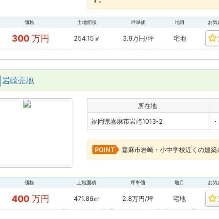
価格
土地面積
坪単価
地目
お気
300
万円
254.15㎡
3.9万円/坪
宅地
岩崎売地
所在地
福岡県嘉麻市岩崎1013-2
・
POINT
嘉麻市岩崎・小中学校近くの建築条
価格
土地面積
坪単価
地目
お気
400
万円
471.86㎡
2.8万円/坪
宅地