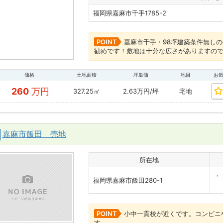
福岡県嘉麻市千手1785-2
POINT
嘉麻市千手・98坪建築条件無し
勧めです！敷地は十分な広さがありますの
価格
土地面積
坪単価
地目
お
260
万円
327.25㎡
2.63万円/坪
宅地
嘉麻市飯田 売地
所在地
・
福岡県嘉麻市飯田280-1
飯
POINT
小中一貫校が近くです。コンビニ
す。