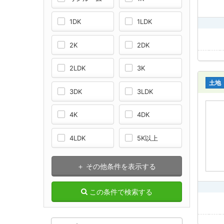
1DK
1LDK
2K
2DK
2LDK
3K
土地
3DK
3LDK
4K
4DK
4LDK
5K以上
＋ その他条件を表示する
この条件で検索する