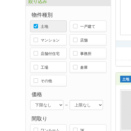
絞り込み
物件種別
土地
一戸建て
マンション
店舗
店舗付住宅
事務所
工場
倉庫
土地
その他
価格
～
間取り
ワンルーム
1K