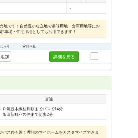
-
の売地です！自然豊かな立地で趣味用地・倉庫用地等にお
で駐車場・住宅用地としても活用できます！
気に入り
WEB内見
追加
詳細を見る
交通
ＪＲ筑豊本線桂川駅までバスで14分
田新町バス停まで徒歩2分
やバス停も近く理想のマイホームをカスタマイズできま