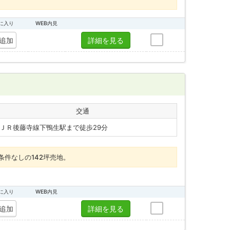
に入り
WEB内見
追加
詳細を見る
交通
ＪＲ後藤寺線下鴨生駅まで徒歩29分
件なしの142坪売地。
に入り
WEB内見
追加
詳細を見る