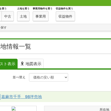
を買う
土地を買う
事業用物件を買う
収益物件を買う
中古
土地
事業用
収益物件
を探す
土地情報一覧
スト表示
地図表示
件
並べ替え
嘉麻市千手 98坪売地
所在地