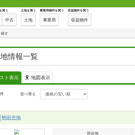
を買う
土地を買う
事業用物件を買う
収益物件を買う
中古
土地
事業用
収益物件
を探す
土地情報一覧
スト表示
地図表示
件
並べ替え
勢田売地
所在地