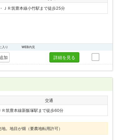
・ＪＲ筑豊本線小竹駅まで徒歩25分
に入り
WEB内見
追加
詳細を見る
交通
ＪＲ筑豊本線新飯塚駅まで徒歩60分
の売地。地目が畑（要農地転用許可）