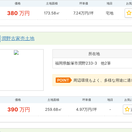
価格
土地面積
坪単価
地目
お気
380
万円
173.58㎡
7.24万円/坪
宅地
潤野古家売土地
所在地
福岡県飯塚市潤野233-3 他2筆
POINT
周辺環境もよく、多様な用途に適
価格
土地面積
坪単価
地目
お気
390
万円
259.68㎡
4.97万円/坪
-