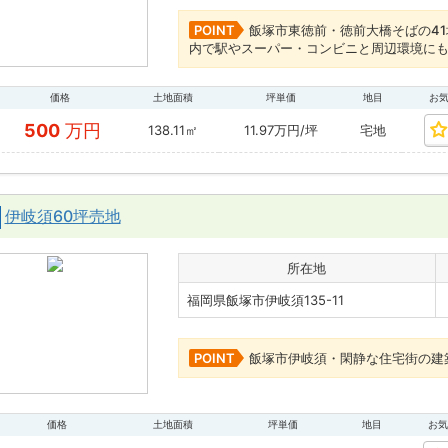
POINT
飯塚市東徳前・徳前大橋そばの41
内で駅やスーパー・コンビニと周辺環境に
価格
土地面積
坪単価
地目
お
500
万円
138.11㎡
11.97万円/坪
宅地
伊岐須60坪売地
所在地
福岡県飯塚市伊岐須135-11
POINT
飯塚市伊岐須・閑静な住宅街の建
価格
土地面積
坪単価
地目
お気