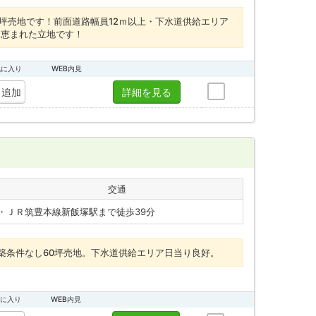
坪売地です！前面道路幅員12ｍ以上・下水道供給エリア
も恵まれた立地です！
気に入り
WEB内見
追加
詳細を見る
交通
・ＪＲ筑豊本線新飯塚駅まで徒歩39分
築条件なし60坪売地。下水道供給エリア日当り良好。
に入り
WEB内見