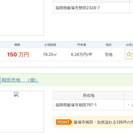
福岡県飯塚市勢田2328-7
価格
土地面積
坪単価
地目
お気
150
万円
79.25㎡
6.26万円/坪
宅地
相田売地 （畑）
所在地
福岡県飯塚市相田797-1
・
POINT
飯塚市相田・自然溢れる135坪