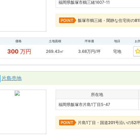
福岡県飯塚市鶴三緒1607-11
POINT
飯塚市鶴三緒・閑静な住宅街の81
価格
土地面積
坪単価
地目
お
300
万円
269.43㎡
3.68万円/坪
宅地
片島売地
所在地
福岡県飯塚市片島1丁目5-47
POINT
片島1丁目・国道201号沿いの52