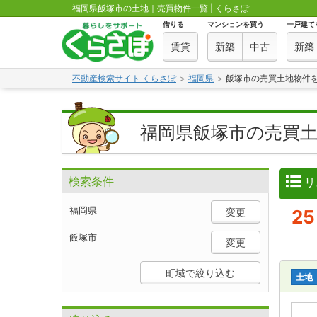
福岡県飯塚市の土地｜売買物件一覧 | くらさぽ
借りる
マンションを買う
一戸建て
賃貸
新築
中古
新築
不動産検索サイト くらさぽ
福岡県
飯塚市の売買土地物件
福岡県飯塚市の売買
検索条件
リ
福岡県
変更
25
飯塚市
変更
町域で絞り込む
土地