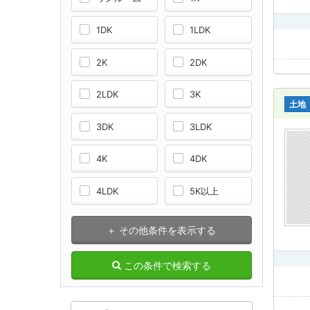
1DK
1LDK
2K
2DK
2LDK
3K
土地
3DK
3LDK
4K
4DK
4LDK
5K以上
＋ その他条件を表示する
この条件で検索する