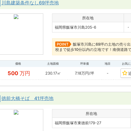
川島建築条件なし69坪売地
所在地
福岡県飯塚市川島205-6
・
POINT
飯塚市川島に69坪の土地の売り
校まで徒歩10分以内の立地です！南側道路
価格
土地面積
坪単価
地目
お気に
500
万円
230.17㎡
7.18万円/坪
-
徳前大橋そば 41坪売地
所在地
福岡県飯塚市東徳前179-27