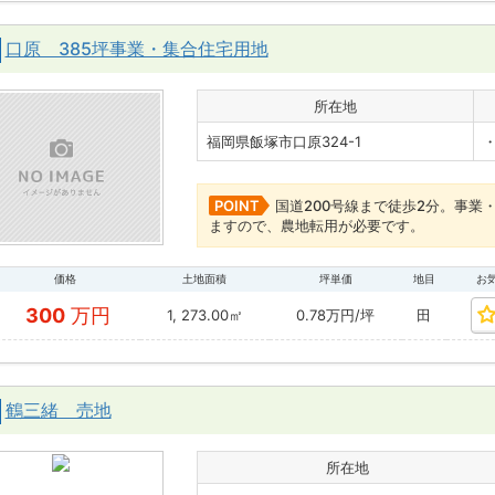
口原 385坪事業・集合住宅用地
所在地
福岡県飯塚市口原324-1
POINT
国道200号線まで徒歩2分。事
ますので、農地転用が必要です。
価格
土地面積
坪単価
地目
お
300
万円
1, 273.00㎡
0.78万円/坪
田
鶴三緒 売地
所在地