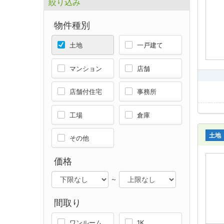
絞り込み
物件種別
土地
一戸建て
マンション
店舗
店舗付住宅
事務所
工場
倉庫
土地
その他
価格
～
間取り
ワンルーム
1K