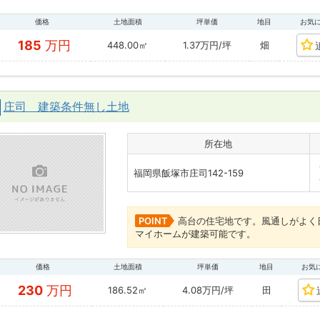
価格
土地面積
坪単価
地目
お気
185
万円
448.00㎡
1.37万円/坪
畑
庄司 建築条件無し土地
所在地
福岡県飯塚市庄司142-159
POINT
高台の住宅地です。風通しがよく
マイホームが建築可能です。
価格
土地面積
坪単価
地目
お気
230
万円
186.52㎡
4.08万円/坪
田