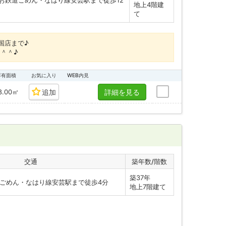
お鉄道ごめん・なはり線安芸駅まで徒歩12
地上4階建
て
国店まで♪
＾＾♪
専有面積
お気に入り
WEB内見
8.00㎡
追加
詳細を見る
交通
築年数/階数
築37年
ごめん・なはり線安芸駅まで徒歩4分
地上7階建て