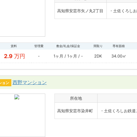
高知県安芸市矢ノ丸2丁目
・土佐くろしお
賃料
管理費
敷金/礼金/保証金
間取り
専有面積
2.9
万円
-
1ヶ月 / 1ヶ月 / -
2DK
34.00㎡
西野マンション
ション
所在地
高知県安芸市染井町
・土佐くろしお鉄道