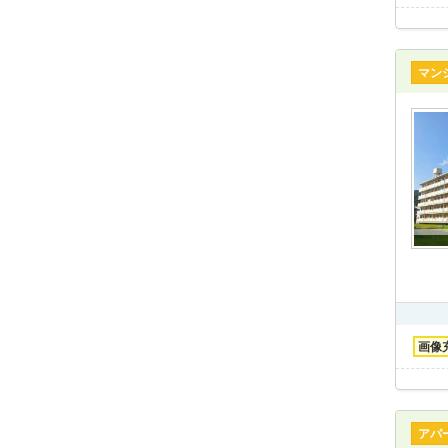
マン
画像
アパ