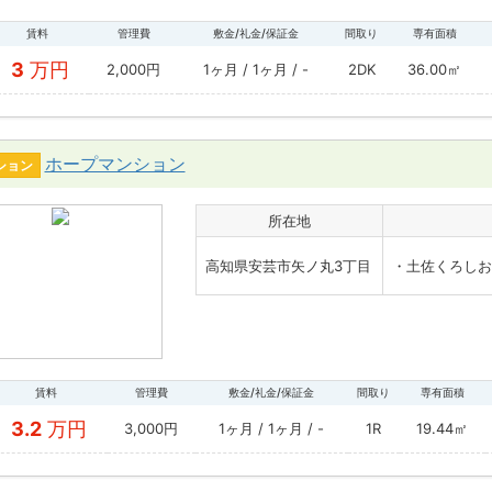
賃料
管理費
敷金/礼金/保証金
間取り
専有面積
3
万円
2,000円
1ヶ月 / 1ヶ月 / -
2DK
36.00㎡
ホープマンション
ション
所在地
高知県安芸市矢ノ丸3丁目
・土佐くろしお
賃料
管理費
敷金/礼金/保証金
間取り
専有面積
3.2
万円
3,000円
1ヶ月 / 1ヶ月 / -
1R
19.44㎡