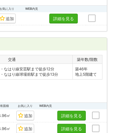
お気に入り
WEB内見
追加
詳細を見る
交通
築年数/階数
・なはり線安芸駅まで徒歩12分
築46年
・なはり線球場前駅まで徒歩13分
地上5階建て
有面積
お気に入り
WEB内見
3.96㎡
追加
詳細を見る
3.96㎡
追加
詳細を見る