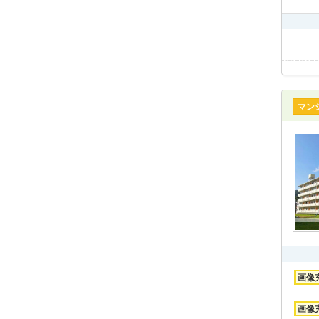
マン
画像
画像