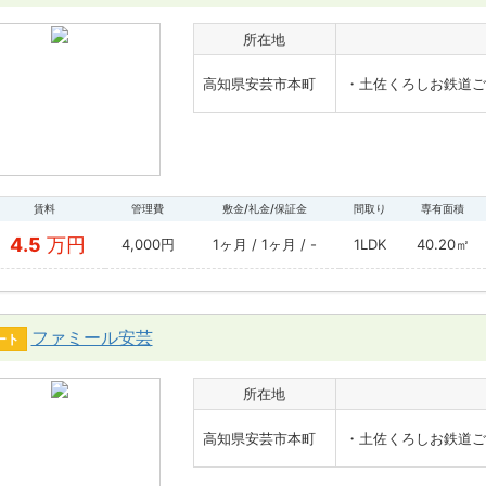
所在地
高知県安芸市本町
・土佐くろしお鉄道ご
賃料
管理費
敷金/礼金/保証金
間取り
専有面積
4.5
万円
4,000円
1ヶ月 / 1ヶ月 / -
1LDK
40.20㎡
ファミール安芸
ート
所在地
高知県安芸市本町
・土佐くろしお鉄道ご