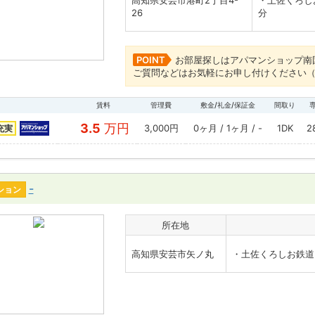
高知県安芸市港町2丁目4-
・土佐くろし
26
分
POINT
お部屋探しはアパマンショップ南
ご質問などはお気軽にお申し付けください（
賃料
管理費
敷金/礼金/保証金
間取り
3.5
万円
3,000円
0ヶ月 / 1ヶ月 / -
1DK
2
充実
-
ション
所在地
高知県安芸市矢ノ丸
・土佐くろしお鉄道