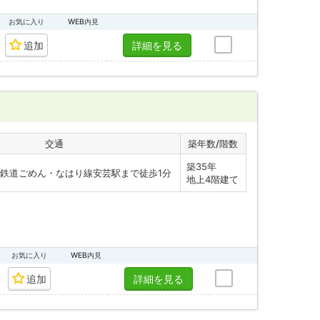
お気に入り
WEB内見
追加
詳細を見る
交通
築年数/階数
築35年
鉄道ごめん・なはり線安芸駅まで徒歩1分
地上4階建て
お気に入り
WEB内見
追加
詳細を見る