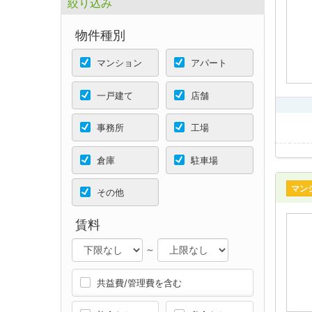
絞り込み
物件種別
マンション
アパート
一戸建て
店舗
事務所
工場
倉庫
駐車場
マン
その他
賃料
～
共益費/管理費を含む