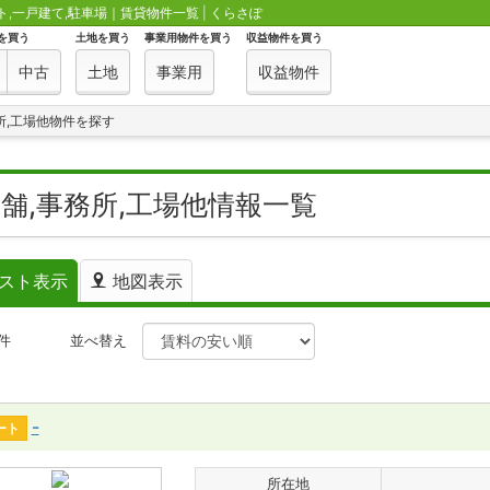
ト,一戸建て,駐車場｜賃貸物件一覧 | くらさぽ
を買う
土地を買う
事業用物件を買う
収益物件を買う
中古
土地
事業用
収益物件
所,工場他物件を探す
舗,事務所,工場他情報一覧
スト表示
地図表示
件
並べ替え
-
ート
所在地