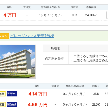
賃料
管理費
敷金/礼金/保証金
間取り
専有面積
4
万円
-
1ヶ月 / 1ヶ月 / -
1DK
24.00㎡
ビレッジハウス安芸1号棟
ション
所在地
・土佐くろしお鉄道ごめん
高知県安芸市
・土佐くろしお鉄道ごめん
賃料
管理費
敷金/礼金/保証金
間取り
専
4.14
万円
-
0ヶ月 / 0ヶ月 / -
3DK
5
充実
4.56
万円
-
0ヶ月 / 0ヶ月 / -
2LDK
5
充実