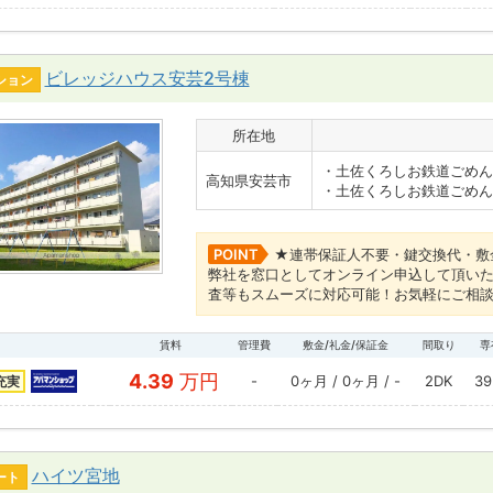
ビレッジハウス安芸2号棟
ション
所在地
・土佐くろしお鉄道ごめん
高知県安芸市
・土佐くろしお鉄道ごめん
POINT
★連帯保証人不要・鍵交換代・敷
弊社を窓口としてオンライン申込して頂い
査等もスムーズに対応可能！お気軽にご相
賃料
管理費
敷金/礼金/保証金
間取り
専
4.39
万円
-
0ヶ月 / 0ヶ月 / -
2DK
39
充実
ハイツ宮地
ート