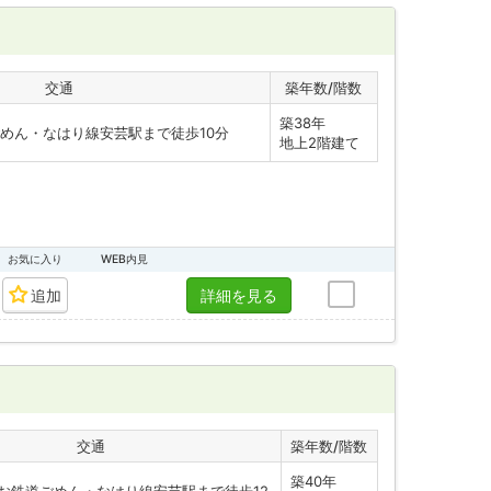
交通
築年数/階数
築38年
めん・なはり線安芸駅まで徒歩10分
地上2階建て
お気に入り
WEB内見
追加
詳細を見る
交通
築年数/階数
築40年