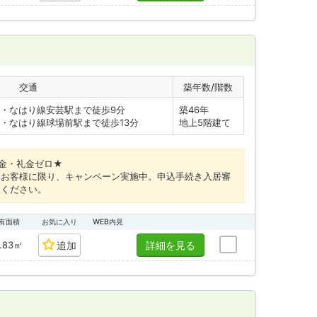
交通
築年数/階数
・なはり線安芸駅まで徒歩9分
築46年
・なはり線球場前駅まで徒歩13分
地上5階建て
金・礼金ゼロ★
たお客様に限り、キャンペーン実施中。申込手続き入居審
談ください。
有面積
お気に入り
WEB内見
.83㎡
追加
詳細を見る