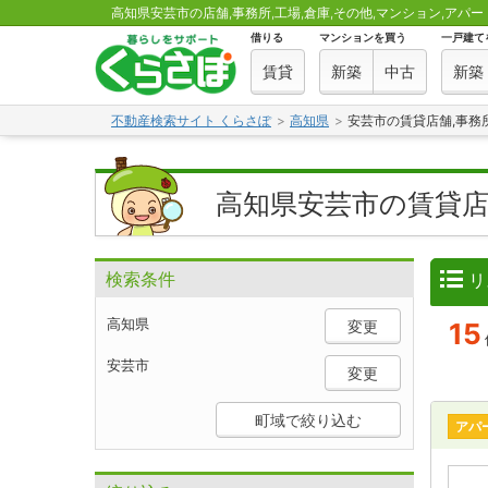
高知県安芸市の店舗,事務所,工場,倉庫,その他,マンション,アパー
借りる
マンションを買う
一戸建て
賃貸
新築
中古
新築
不動産検索サイト くらさぽ
高知県
安芸市の賃貸店舗,事務
高知県安芸市の賃貸店
検索条件
リ
高知県
変更
15
安芸市
変更
町域で絞り込む
アパ