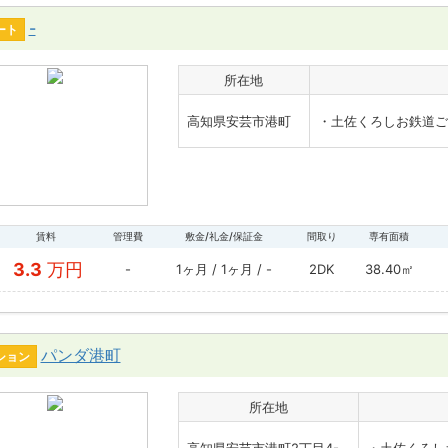
-
ート
所在地
高知県安芸市港町
・土佐くろしお鉄道ご
賃料
管理費
敷金/礼金/保証金
間取り
専有面積
3.3
万円
-
1ヶ月 / 1ヶ月 / -
2DK
38.40㎡
パンダ港町
ション
所在地