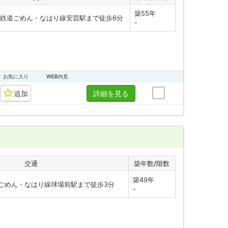
築55年
鉄道ごめん・なはり線安芸駅まで徒歩6分
-
お気に入り
WEB内見
追加
詳細を見る
交通
築年数/階数
築49年
ごめん・なはり線球場前駅まで徒歩3分
-